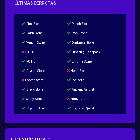
ÚLTIMAS DERROTAS
First Stone
Punch Stone
Earth Stone
Rock Stone
Venom Stone
Darkness Stone
20 HD
Ursaring Backpack
50 HD
Enigma Stone
Crystal Stone
Heart Stone
Coccon Stone
Ice Stone
Black Stone
Ancient Amulet
Shiny Stone
Shiny Charm
Psychic Stone
Togekiss Quest
Tropius Puzzle Quest
Duskull Puzzle Quest
Baltoy Puzzle Quest
Feebas Quest
200 Great Ball Quest
Maze Gengar - Addon Gengar Quest