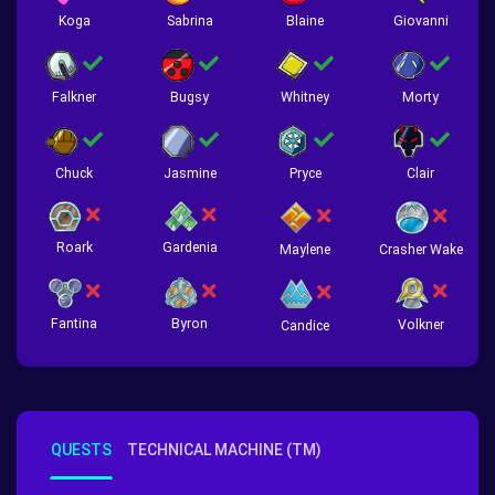
Koga
Sabrina
Blaine
Giovanni
Falkner
Bugsy
Whitney
Morty
Chuck
Jasmine
Pryce
Clair
Roark
Gardenia
Crasher Wake
Maylene
Fantina
Byron
Volkner
Candice
QUESTS
TECHNICAL MACHINE (TM)