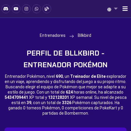
Entrenadores
Bllkbird
PERFIL DE BLLKBIRD -
ENTRENADOR POKÉMON
Entrenador Pokémon, nivel
690
, un
Treinador de Elite
explorador
en un viaje, aprendiendo y disfrutando del juego a su propio ritmo.
Buscando elegir el equipo de Pokémon que mejor se adapte a su
estilo de juego. Con un total de
624
horas online, ha alcanzado
5434709441
XP total y
132128201
XP semanal. Su nivel de pesca
está en
39
, con un total de
3326
Pokémon capturados. Ha
ganado
0 torneos Pokémon,
0 competiciones de PokeKart y
0
partidas de Bombermon.