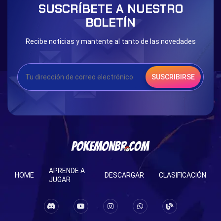
SUSCRÍBETE A NUESTRO
Eternal Dark Quest
Door 999
BOLETÍN
Recibe noticias y mantente al tanto de las novedades
SUSCRIBIRSE
APRENDE A
HOME
DESCARGAR
CLASIFICACIÓN
JUGAR