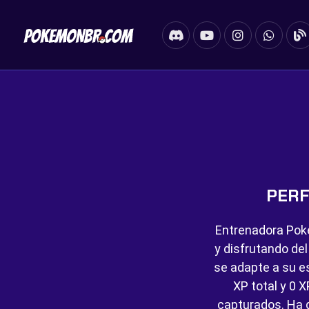
PERF
Entrenadora Pok
y disfrutando de
se adapte a su es
XP total y
0 X
capturados. Ha