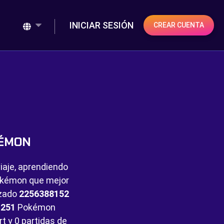
INICIAR SESIÓN
CREAR CUENTA
KÉMON
iaje, aprendiendo
Pokémon que mejor
nzado
2256388152
e
251
Pokémon
rt y
0 partidas de