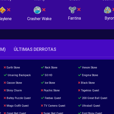
Fantina
Byro
Crasher Wake
aylene
TM)
ÚLTIMAS DERROTAS
Earth Stone
Rock Stone
Venom Stone
Ursaring Backpack
50 HD
Enigma Stone
Coccon Stone
Ice Stone
Black Stone
Shiny Charm
Psychic Stone
Togekiss Quest
Baltoy Puzzle Quest
Feebas Quest
200 Great Ball Quest
Mago Outfit Quest
TV Camera Quest
Ultraball Quest
2
Great Rod Quest
Super Rod Quest
First Shiny Quest