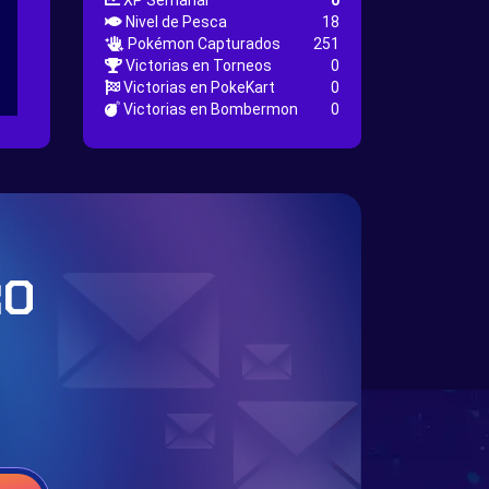
XP Semanal
0
Nivel de Pesca
18
Pokémon Capturados
251
Victorias en Torneos
0
Victorias en PokeKart
0
Victorias en Bombermon
0
RO