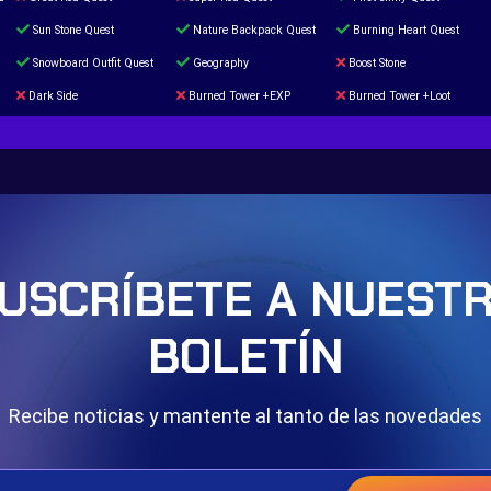
Sun Stone Quest
Nature Backpack Quest
Burning Heart Quest
Snowboard Outfit Quest
Geography
Boost Stone
Dark Side
Burned Tower +EXP
Burned Tower +Loot
The mystery of the Illusion
Syringe
Blessed Boost Stone
Door 999
USCRÍBETE A NUEST
BOLETÍN
Recibe noticias y mantente al tanto de las novedades