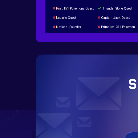
First 151 Pokémons Quest
Thunder Stone Quest
Lucario Quest
Captain Jack Quest
National Pokedex
Primeiros 251 Pokemons na Pokedex
Burned Tower +Catch
Gliscor & Magnezone Evolution Stone
Cap Booster
Eternal Dark Quest
S