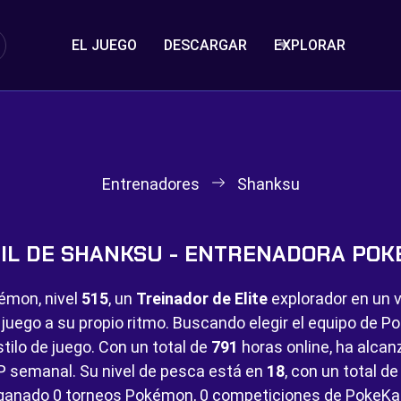
EL JUEGO
DESCARGAR
EXPLORAR
Entrenadores
Shanksu
IL DE SHANKSU - ENTRENADORA PO
émon, nivel
515
, un
Treinador de Elite
explorador en un v
l juego a su propio ritmo. Buscando elegir el equipo de 
tilo de juego. Con un total de
791
horas online, ha alca
P semanal. Su nivel de pesca está en
18
, con un total d
 ganado
0 torneos Pokémon,
0 competiciones de PokeKa