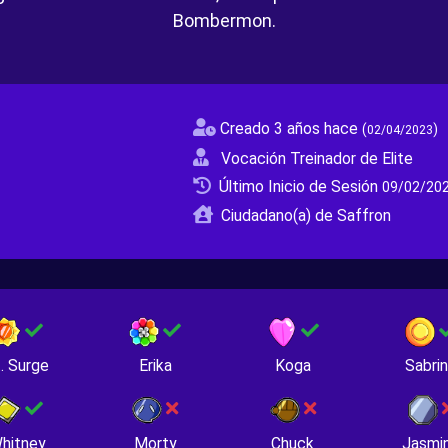
Bombermon.
Creado 3 años hace
(
)
02/04/2023
Vocación Treinador de Elite
Último Inicio de Sesión
09/02/202
Ciudadano(a) de Saffron
. Surge
Erika
Koga
Sabri
hitney
Morty
Chuck
Jasmi