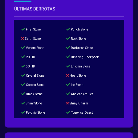
ÚLTIMAS DERROTAS
First Stone
Punch Stone
Earth Stone
Rock Stone
Venom Stone
Darkness Stone
20 HD
Ursaring Backpack
50 HD
Enigma Stone
Crystal Stone
Heart Stone
Coccon Stone
Ice Stone
Black Stone
Ancient Amulet
Shiny Stone
Shiny Charm
Psychic Stone
Togekiss Quest
Tropius Puzzle Quest
Duskull Puzzle Quest
Baltoy Puzzle Quest
Feebas Quest