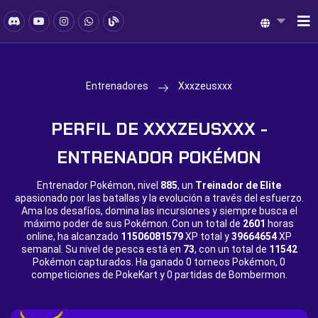
Entrenadores
Xxxzeusxxx
PERFIL DE XXXZEUSXXX -
ENTRENADOR POKÉMON
Entrenador Pokémon, nivel
885
, un
Treinador de Elite
apasionado por las batallas y la evolución a través del esfuerzo.
Ama los desafíos, domina las incursiones y siempre busca el
máximo poder de sus Pokémon. Con un total de
2601
horas
online, ha alcanzado
11506081579
XP total y
39664654
XP
semanal. Su nivel de pesca está en
73
, con un total de
11542
Pokémon capturados. Ha ganado
0 torneos Pokémon,
0
competiciones de PokeKart y
0 partidas de Bombermon.