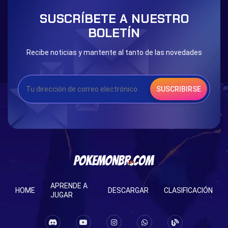
Blessed Boost Stone
Cap Booster
SUSCRÍBETE A NUESTRO
Eternal Dark Quest
Door 999
BOLETÍN
Recibe noticias y mantente al tanto de las novedades
SUSCRIBIRSE
APRENDE A
HOME
DESCARGAR
CLASIFICACIÓN
JUGAR