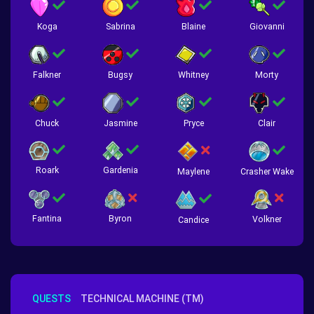
Koga
Sabrina
Blaine
Giovanni
Falkner
Bugsy
Whitney
Morty
Chuck
Jasmine
Pryce
Clair
Roark
Gardenia
Crasher Wake
Maylene
Fantina
Byron
Volkner
Candice
QUESTS
TECHNICAL MACHINE (TM)