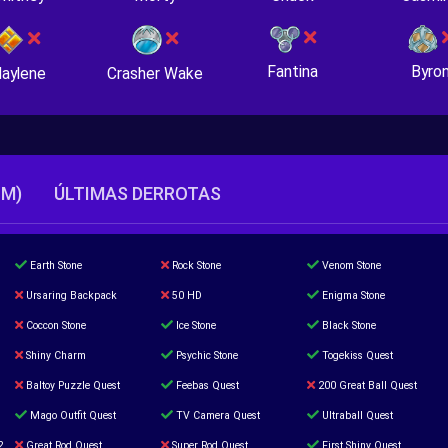
Fantina
Byro
Crasher Wake
aylene
TM)
ÚLTIMAS DERROTAS
Earth Stone
Rock Stone
Venom Stone
Ursaring Backpack
50 HD
Enigma Stone
Coccon Stone
Ice Stone
Black Stone
Shiny Charm
Psychic Stone
Togekiss Quest
Baltoy Puzzle Quest
Feebas Quest
200 Great Ball Quest
Mago Outfit Quest
TV Camera Quest
Ultraball Quest
2
Great Rod Quest
Super Rod Quest
First Shiny Quest