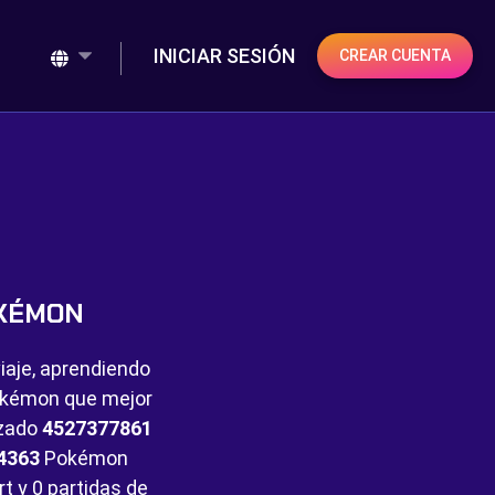
INICIAR SESIÓN
CREAR CUENTA
OKÉMON
iaje, aprendiendo
Pokémon que mejor
nzado
4527377861
4363
Pokémon
rt y
0 partidas de