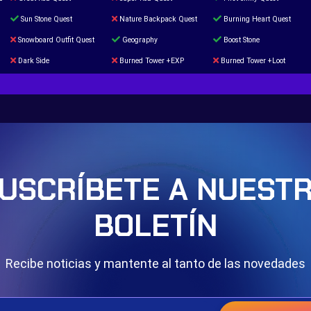
Sun Stone Quest
Nature Backpack Quest
Burning Heart Quest
Snowboard Outfit Quest
Geography
Boost Stone
Dark Side
Burned Tower +EXP
Burned Tower +Loot
The mystery of the Illusion
Syringe
Blessed Boost Stone
Door 999
USCRÍBETE A NUEST
BOLETÍN
Recibe noticias y mantente al tanto de las novedades