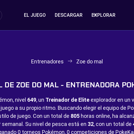
EL JUEGO
DESCARGAR
EXPLORAR
Entrenadores
Zoe do mal
L DE ZOE DO MAL - ENTRENADORA P
émon, nivel
649
, un
Treinador de Elite
explorador en un v
l juego a su propio ritmo. Buscando elegir el equipo de 
tilo de juego. Con un total de
805
horas online, ha alca
 semanal. Su nivel de pesca está en
32
, con un total de
 ganado
0 torneos Pokémon,
0 competiciones de PokeKa