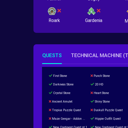
Roark
Gardenia
M
QUESTS
TECHNICAL MACHINE (
First Stone
Punch Stone
Darkness Stone
20 HD
Crystal Stone
Heart Stone
Ancient Amulet
Shiny Stone
Tropius Puzzle Quest
Duskull Puzzle Quest
Maze Gengar - Addon Gengar Quest
Hippie Outfit Quest
New Continent Quest pt.1
New Continent Quest pt.