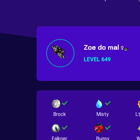
Zoe do mal
LEVEL 649
Brock
Misty
Lt
Falkner
Bugsy
W