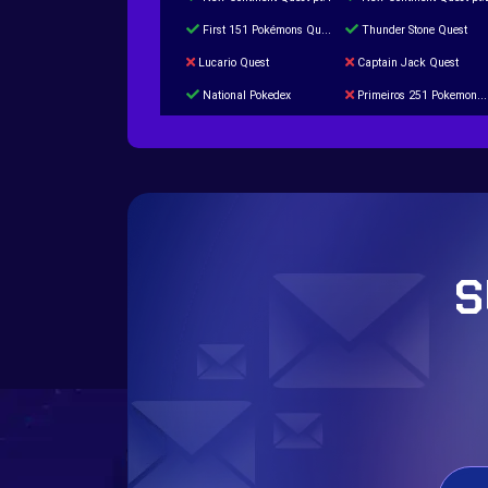
First 151 Pokémons Quest
Thunder Stone Quest
Lucario Quest
Captain Jack Quest
National Pokedex
Primeiros 251 Pokemons na Pokedex
Burned Tower +Catch
Gliscor & Magnezone Evolution Stone
Cap Booster
Eternal Dark Quest
S