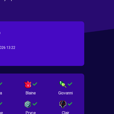
)
026 13:22
na
Blaine
Giovanni
ne
Pryce
Clair