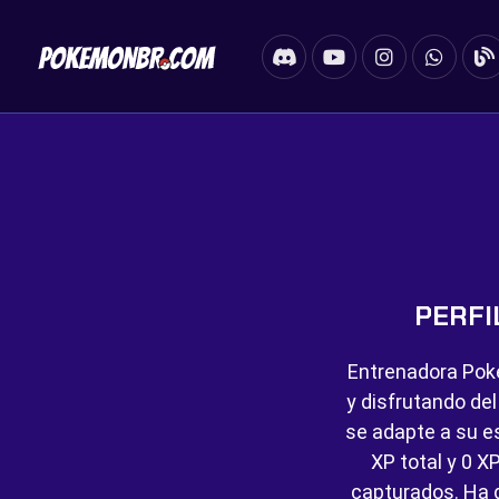
PERFI
Entrenadora Pok
y disfrutando de
se adapte a su es
XP total y
0 XP
capturados. Ha