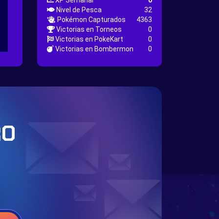
XP Semanal
0
Nivel de Pesca
32
Pokémon Capturados
4363
Victorias en Torneos
0
Victorias en PokeKart
0
Victorias en Bombermon
0
RO