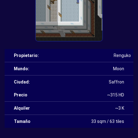
Propietario:
Renguko
Mundo:
Moon
Ciudad:
Saffron
Precio
~315 HD
Alquiler
~3 K
Tamaño
33 sqm / 63 tiles