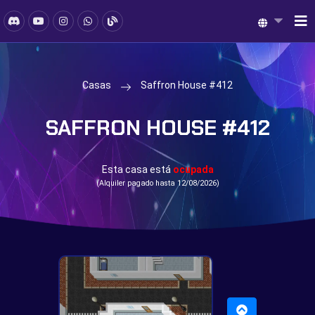
Casas
Saffron House #412
SAFFRON HOUSE #412
Esta casa está
ocupada
(Alquiler pagado hasta 12/08/2026)