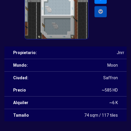
Propietario:
Jnrr
Mundo:
Moon
Ciudad:
Saffron
Precio
~585 HD
Alquiler
~6 K
Tamaño
74 sqm / 117 tiles