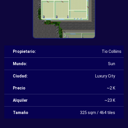
Propietario:
Tio Colliins
Mundo:
Sun
Ciudad:
Luxury City
Precio
~2 K
Alquiler
~23 K
Tamaño
325 sqm / 464 tiles