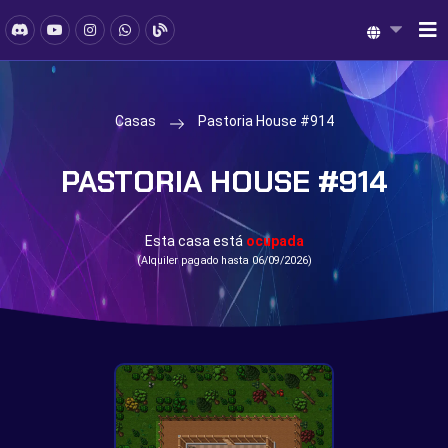
Casas
Pastoria House #914
PASTORIA HOUSE #914
Esta casa está
ocupada
(Alquiler pagado hasta 06/09/2026)