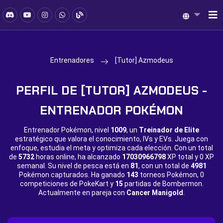
Entrenadores
[Tutor] Azmodeus
PERFIL DE [TUTOR] AZMODEUS -
ENTRENADOR POKÉMON
Entrenador Pokémon, nivel
1009
, un
Treinador de Elite
estratégico que valora el conocimiento, IVs y EVs. Juega con
enfoque, estudia el meta y optimiza cada elección. Con un total
de
5732
horas online, ha alcanzado
17030966798
XP total y
0 XP
semanal. Su nivel de pesca está en
81
, con un total de
4981
Pokémon capturados. Ha ganado
143
torneos Pokémon,
0
competiciones de PokeKart y
15
partidas de Bombermon.
Actualmente en pareja con
Cancer Manigold
.