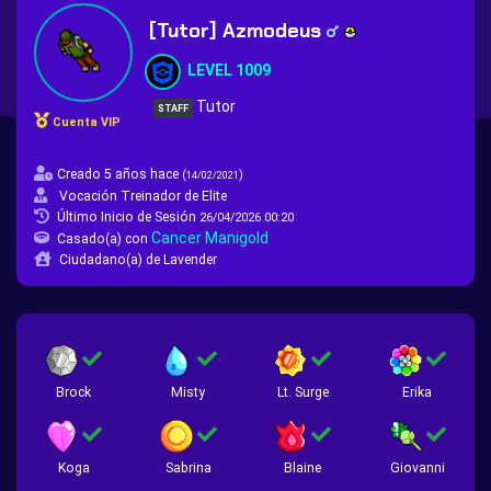
[Tutor] Azmodeus
LEVEL 1009
Tutor
STAFF
Cuenta VIP
Creado 5 años hace
(
)
14/02/2021
Vocación Treinador de Elite
Último Inicio de Sesión
26/04/2026 00:20
Cancer Manigold
Casado(a) con
Ciudadano(a) de Lavender
Brock
Misty
Lt. Surge
Erika
Koga
Sabrina
Blaine
Giovanni