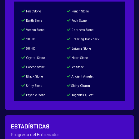
First Stone
Punch Stone
Earth Stone
Rock Stone
Venom Stone
Darkness Stone
20 HD
Ursaring Backpack
50 HD
Enigma Stone
Crystal Stone
Heart Stone
Coccon Stone
Ice Stone
Black Stone
Ancient Amulet
Shiny Stone
Shiny Charm
Psychic Stone
Togekiss Quest
Tropius Puzzle Quest
Duskull Puzzle Quest
Baltoy Puzzle Quest
Feebas Quest
200 Great Ball Quest
Maze Gengar - Addon Gengar Quest
ESTADÍSTICAS
Hippie Outfit Quest
Mago Outfit Quest
Progreso del Entrenador