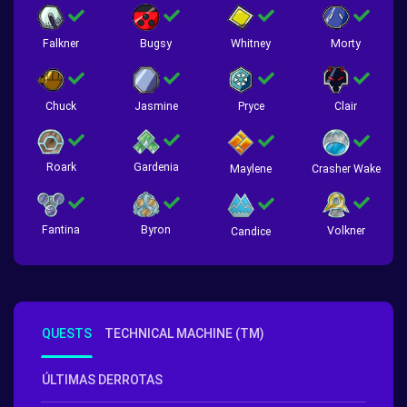
Falkner
Bugsy
Whitney
Morty
Chuck
Jasmine
Pryce
Clair
Roark
Gardenia
Crasher Wake
Maylene
Fantina
Byron
Volkner
Candice
QUESTS
TECHNICAL MACHINE (TM)
ÚLTIMAS DERROTAS