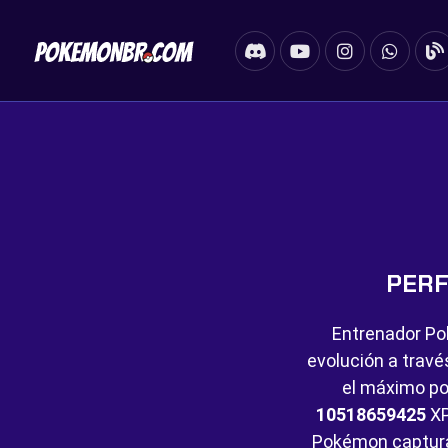
PERF
Entrenador Po
evolución a travé
el máximo po
10518659425
XP
Pokémon captur