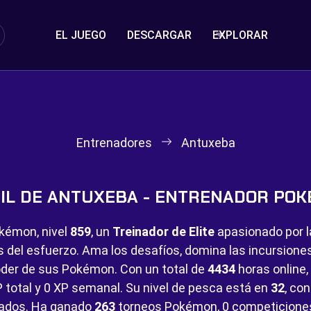
EL JUEGO
DESCARGAR
EXPLORAR
Entrenadores
Antuxeba
IL DE ANTUXEBA - ENTRENADOR PO
kémon, nivel
859
, un
Treinador de Elite
apasionado por la
s del esfuerzo. Ama los desafíos, domina las incursion
der de sus Pokémon. Con un total de
4434
horas online,
 total y
0 XP semanal. Su nivel de pesca está en
32
, co
ados. Ha ganado
263
torneos Pokémon,
0 competicione