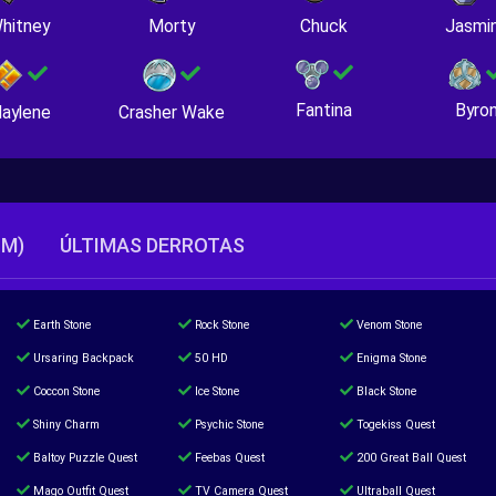
hitney
Morty
Chuck
Jasmi
Fantina
Byro
Crasher Wake
aylene
TM)
ÚLTIMAS DERROTAS
Earth Stone
Rock Stone
Venom Stone
Ursaring Backpack
50 HD
Enigma Stone
Coccon Stone
Ice Stone
Black Stone
Shiny Charm
Psychic Stone
Togekiss Quest
Baltoy Puzzle Quest
Feebas Quest
200 Great Ball Quest
Mago Outfit Quest
TV Camera Quest
Ultraball Quest