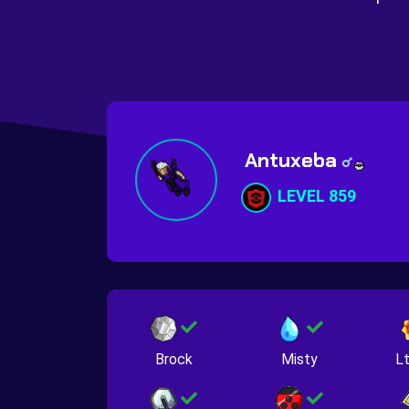
Antuxeba
LEVEL 859
Brock
Misty
Lt