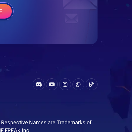
E
l Respective Names are Trademarks of
ME FREAK Inc.