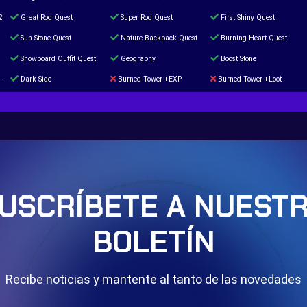
2
Great Rod Quest
Super Rod Quest
First Shiny Quest
Sun Stone Quest
Nature Backpack Quest
Burning Heart Quest
Snowboard Outfit Quest
Geography
Boost Stone
Dark Side
Burned Tower +EXP
Burned Tower +Loot
The mystery of the Illusion
Syringe
Blessed Boost Stone
Door 999
USCRÍBETE A NUEST
BOLETÍN
Recibe noticias y mantente al tanto de las novedades