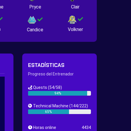
ne
Pryce
Clair
n
Volkner
Candice
ESTADÍSTICAS
Progreso del Entrenador
Quests
(54/58)
94%
Technical Machine
(144/222)
65%
Horas online
4434