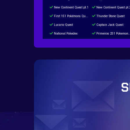
New Continent Quest pt.1
New Continent Quest pt.
First 151 Pokémons Quest
Thunder Stone Quest
Lucario Quest
Captain Jack Quest
National Pokedex
Primeiros 251 Pokemons na Pokedex
Burned Tower +Catch
Gliscor & Magnezone Evolution Stone
Cap Booster
Eternal Dark Quest
S