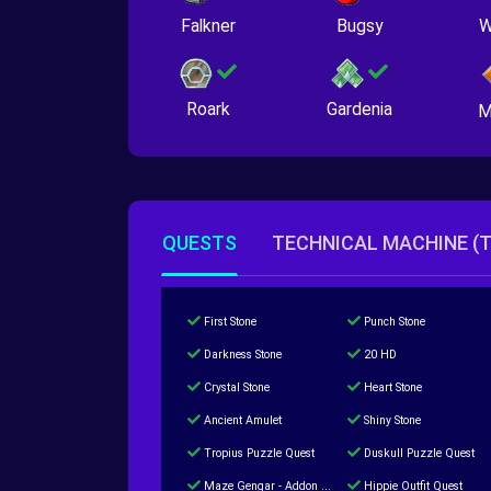
Falkner
Bugsy
W
Roark
Gardenia
M
QUESTS
TECHNICAL MACHINE (
First Stone
Punch Stone
Darkness Stone
20 HD
Crystal Stone
Heart Stone
Ancient Amulet
Shiny Stone
Tropius Puzzle Quest
Duskull Puzzle Quest
Maze Gengar - Addon Gengar Quest
Hippie Outfit Quest