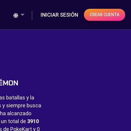
INICIAR SESIÓN
CREAR CUENTA
KÉMON
s batallas y la
es y siempre busca
 ha alcanzado
n un total de
3910
s de PokeKart y
0