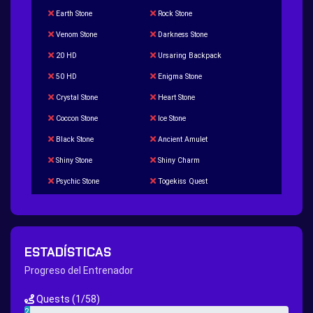
Earth Stone
Rock Stone
Venom Stone
Darkness Stone
20 HD
Ursaring Backpack
50 HD
Enigma Stone
Crystal Stone
Heart Stone
Coccon Stone
Ice Stone
Black Stone
Ancient Amulet
Shiny Stone
Shiny Charm
Psychic Stone
Togekiss Quest
Tropius Puzzle Quest
Duskull Puzzle Quest
Baltoy Puzzle Quest
Feebas Quest
200 Great Ball Quest
Maze Gengar - Addon Gengar Quest
ESTADÍSTICAS
Hippie Outfit Quest
Mago Outfit Quest
Progreso del Entrenador
TV Camera Quest
Ultraball Quest
Quests
(1/58)
New Continent Quest pt.1
New Continent Quest pt.2
2%