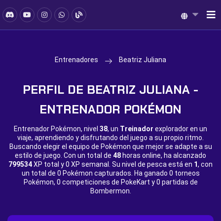
Entrenadores
Beatriz Juliana
PERFIL DE BEATRIZ JULIANA -
ENTRENADOR POKÉMON
Entrenador Pokémon, nivel
38
, un
Treinador
explorador en un
viaje, aprendiendo y disfrutando del juego a su propio ritmo.
Buscando elegir el equipo de Pokémon que mejor se adapte a su
estilo de juego. Con un total de
48
horas online, ha alcanzado
799534
XP total y
0 XP semanal. Su nivel de pesca está en
1
, con
un total de
0 Pokémon capturados. Ha ganado
0 torneos
Pokémon,
0 competiciones de PokeKart y
0 partidas de
Bombermon.