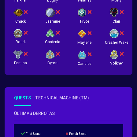
Falkner
Bugsy
Whitney
Morty
Chuck
Jasmine
Pryce
Clair
Roark
Gardenia
Crasher Wake
Maylene
Fantina
Byron
Volkner
Candice
QUESTS
TECHNICAL MACHINE (TM)
ÚLTIMAS DERROTAS
First Stone
Punch Stone