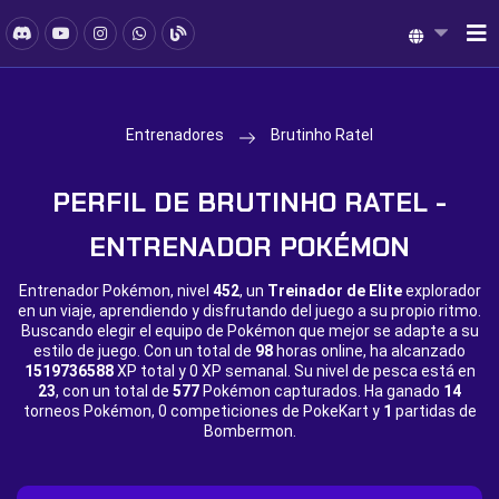
Entrenadores
Brutinho Ratel
PERFIL DE BRUTINHO RATEL -
ENTRENADOR POKÉMON
Entrenador Pokémon, nivel
452
, un
Treinador de Elite
explorador
en un viaje, aprendiendo y disfrutando del juego a su propio ritmo.
Buscando elegir el equipo de Pokémon que mejor se adapte a su
estilo de juego. Con un total de
98
horas online, ha alcanzado
1519736588
XP total y
0 XP semanal. Su nivel de pesca está en
23
, con un total de
577
Pokémon capturados. Ha ganado
14
torneos Pokémon,
0 competiciones de PokeKart y
1
partidas de
Bombermon.