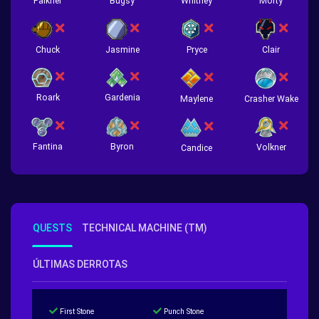
Falkner
Bugsy
Whitney
Morty
Chuck
Jasmine
Pryce
Clair
Roark
Gardenia
Crasher Wake
Maylene
Fantina
Byron
Volkner
Candice
QUESTS
TECHNICAL MACHINE (TM)
ÚLTIMAS DERROTAS
First Stone
Punch Stone