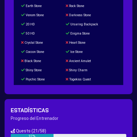
Earth Stone
Rock Stone
Venom Stone
Darkness Stone
20 HD
Ursaring Backpack
50 HD
Enigma Stone
Crystal Stone
Heart Stone
Coccon Stone
Ice Stone
Black Stone
Ancient Amulet
Shiny Stone
Shiny Charm
Psychic Stone
Togekiss Quest
Tropius Puzzle Quest
Duskull Puzzle Quest
Baltoy Puzzle Quest
Feebas Quest
200 Great Ball Quest
Maze Gengar - Addon Gengar Quest
ESTADÍSTICAS
Hippie Outfit Quest
Mago Outfit Quest
Progreso del Entrenador
TV Camera Quest
Ultraball Quest
Quests
(21/58)
New Continent Quest pt.1
New Continent Quest pt.2
37%