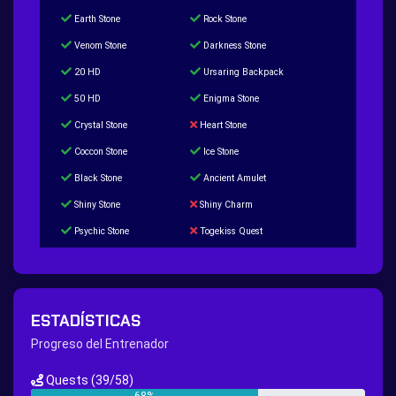
Earth Stone
Rock Stone
Venom Stone
Darkness Stone
20 HD
Ursaring Backpack
50 HD
Enigma Stone
Crystal Stone
Heart Stone
Coccon Stone
Ice Stone
Black Stone
Ancient Amulet
Shiny Stone
Shiny Charm
Psychic Stone
Togekiss Quest
Tropius Puzzle Quest
Duskull Puzzle Quest
Baltoy Puzzle Quest
Feebas Quest
200 Great Ball Quest
Maze Gengar - Addon Gengar Quest
ESTADÍSTICAS
Hippie Outfit Quest
Mago Outfit Quest
Progreso del Entrenador
TV Camera Quest
Ultraball Quest
Quests
(39/58)
New Continent Quest pt.1
New Continent Quest pt.2