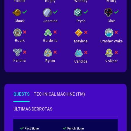
Falkner
Bugsy
Whitney
Morty
Chuck
Jasmine
Pryce
Clair
Roark
Gardenia
Crasher Wake
Maylene
Fantina
Byron
Volkner
Candice
QUESTS
TECHNICAL MACHINE (TM)
ÚLTIMAS DERROTAS
First Stone
Punch Stone