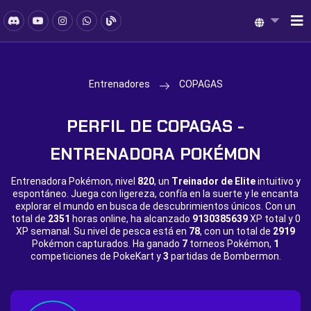
Entrenadores
COPAGAS
PERFIL DE COPAGAS -
ENTRENADORA POKÉMON
Entrenadora Pokémon, nivel
820
, un
Treinador de Elite
intuitivo y
espontáneo. Juega con ligereza, confía en la suerte y le encanta
explorar el mundo en busca de descubrimientos únicos. Con un
total de
2351
horas online, ha alcanzado
9130385639
XP total y
0
XP semanal. Su nivel de pesca está en
78
, con un total de
2919
Pokémon capturados. Ha ganado
7
torneos Pokémon,
1
competiciones de PokeKart y
3
partidas de Bombermon.