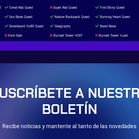
2
Great Rod Quest
Super Rod Quest
First Shiny Quest
Sun Stone Quest
Nature Backpack Quest
Burning Heart Quest
Snowboard Outfit Quest
Geography
Boost Stone
Dark Side
Burned Tower +EXP
Burned Tower +Loot
The mystery of the Illusion
Syringe
Blessed Boost Stone
Door 999
USCRÍBETE A NUEST
BOLETÍN
Recibe noticias y mantente al tanto de las novedades