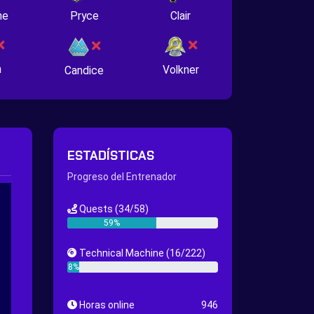
ne
Pryce
Clair
n
Volkner
Candice
ESTADÍSTICAS
Progreso del Entrenador
Quests
(34/58)
59%
Technical Machine
(16/222)
8%
Horas online
946