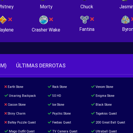
hitney
Morty
Chuck
Jasmi
Fantina
Byro
Crasher Wake
aylene
TM)
ÚLTIMAS DERROTAS
Earth Stone
Rock Stone
Venom Stone
Ursaring Backpack
50 HD
Enigma Stone
Coccon Stone
Ice Stone
Black Stone
Shiny Charm
Psychic Stone
Togekiss Quest
Baltoy Puzzle Quest
Feebas Quest
200 Great Ball Quest
Mago Outfit Quest
TV Camera Quest
Ultraball Quest