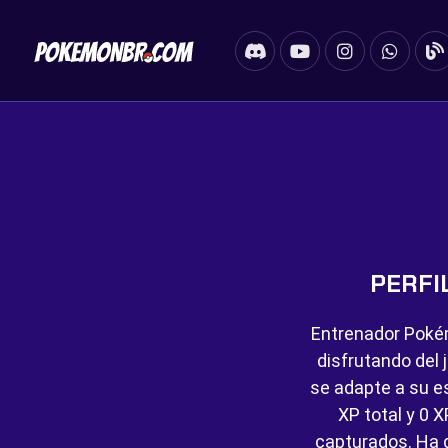
PERFI
Entrenador Poké
disfrutando del 
se adapte a su es
XP total y
0 X
capturados. Ha