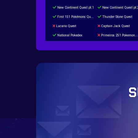
New Continent Quest pt.1
New Continent Quest pt.
First 151 Pokémons Quest
Thunder Stone Quest
Lucario Quest
Captain Jack Quest
National Pokedex
Primeiros 251 Pokemons na Pokedex
Burned Tower +Catch
Gliscor & Magnezone Evolution Stone
Cap Booster
Eternal Dark Quest
S