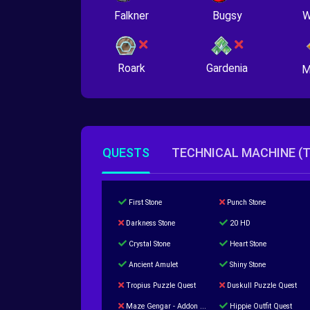
Falkner
Bugsy
W
Roark
Gardenia
M
QUESTS
TECHNICAL MACHINE (
First Stone
Punch Stone
Darkness Stone
20 HD
Crystal Stone
Heart Stone
Ancient Amulet
Shiny Stone
Tropius Puzzle Quest
Duskull Puzzle Quest
Maze Gengar - Addon Gengar Quest
Hippie Outfit Quest