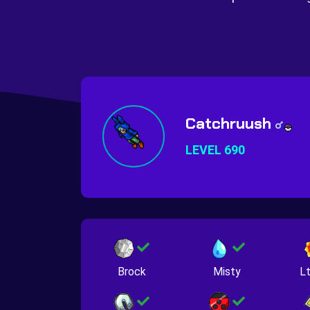
Catchruush
LEVEL 690
Brock
Misty
Lt