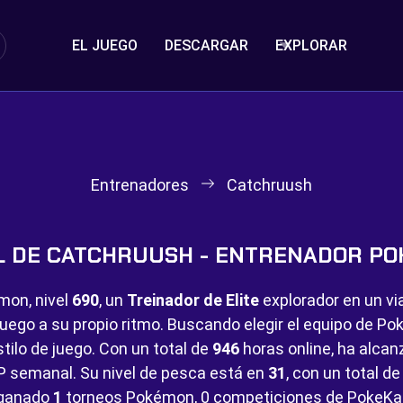
EL JUEGO
DESCARGAR
EXPLORAR
Entrenadores
Catchruush
L DE CATCHRUUSH - ENTRENADOR P
mon, nivel
690
, un
Treinador de Elite
explorador en un vi
juego a su propio ritmo. Buscando elegir el equipo de 
tilo de juego. Con un total de
946
horas online, ha alca
P semanal. Su nivel de pesca está en
31
, con un total d
 ganado
1
torneos Pokémon,
0 competiciones de PokeKa