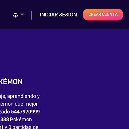
INICIAR SESIÓN
CREAR CUENTA
OKÉMON
aje, aprendiendo y
Pokémon que mejor
nzado
5447970999
e
388
Pokémon
rt y
0 partidas de