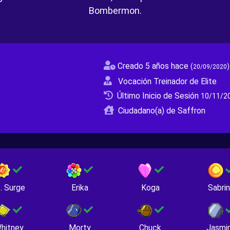
Bombermon.
Creado 5 años hace
(
)
20/09/2020
Vocación Treinador de Elite
Último Inicio de Sesión
10/11/20
Ciudadano(a) de Saffron
. Surge
Erika
Koga
Sabri
hitney
Morty
Chuck
Jasmi