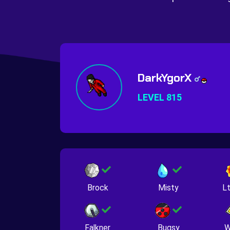
DarkYgorX
LEVEL 815
Brock
Misty
Lt
Falkner
Bugsy
W