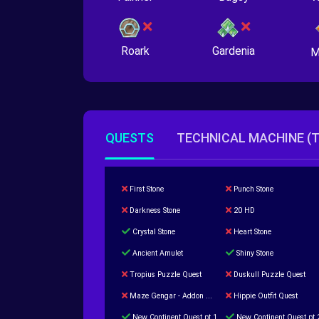
Roark
Gardenia
M
QUESTS
TECHNICAL MACHINE (
First Stone
Punch Stone
Darkness Stone
20 HD
Crystal Stone
Heart Stone
Ancient Amulet
Shiny Stone
Tropius Puzzle Quest
Duskull Puzzle Quest
Maze Gengar - Addon Gengar Quest
Hippie Outfit Quest
New Continent Quest pt.1
New Continent Quest pt.