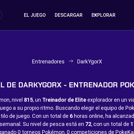
EL JUEGO
DESCARGAR
EXPLORAR
Entrenadores
DarkYgorX
IL DE DARKYGORX - ENTRENADOR PO
mon, nivel
815
, un
Treinador de Elite
explorador en un vi
juego a su propio ritmo. Buscando elegir el equipo de 
tilo de juego. Con un total de
6
horas online, ha alcanza
semanal. Su nivel de pesca está en
72
, con un total de
1
 ganado
0 torneos Pokémon,
0 competiciones de PokeKa