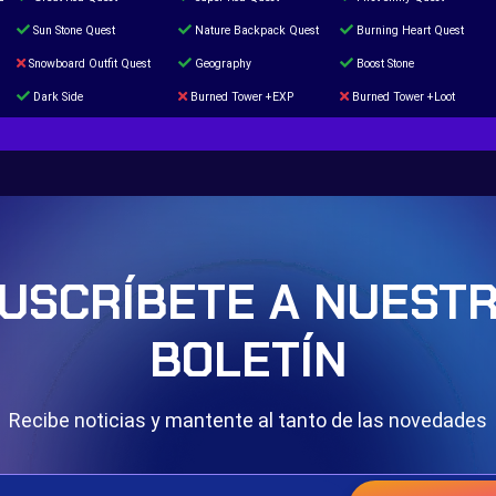
Sun Stone Quest
Nature Backpack Quest
Burning Heart Quest
Snowboard Outfit Quest
Geography
Boost Stone
Dark Side
Burned Tower +EXP
Burned Tower +Loot
The mystery of the Illusion
Syringe
Blessed Boost Stone
Door 999
USCRÍBETE A NUEST
BOLETÍN
Recibe noticias y mantente al tanto de las novedades