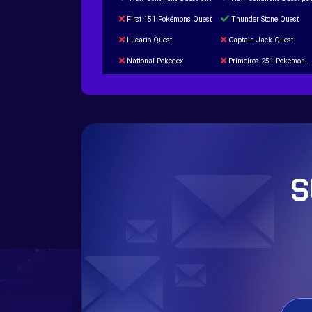
First 151 Pokémons Quest
Thunder Stone Quest
Lucario Quest
Captain Jack Quest
National Pokedex
Primeiros 251 Pokemons na Pokedex
Burned Tower +Catch
Gliscor & Magnezone Evolution Stone
Cap Booster
Eternal Dark Quest
S