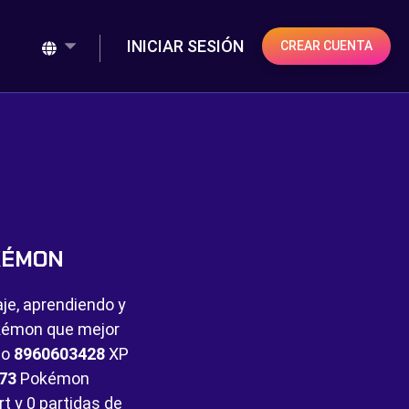
INICIAR SESIÓN
CREAR CUENTA
KÉMON
aje, aprendiendo y
Pokémon que mejor
do
8960603428
XP
73
Pokémon
rt y
0 partidas de