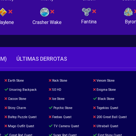
Fantina
Byro
Crasher Wake
aylene
TM)
ÚLTIMAS DERROTAS
Earth Stone
Rock Stone
Venom Stone
Ursaring Backpack
50 HD
Enigma Stone
Coccon Stone
Ice Stone
Black Stone
Shiny Charm
Psychic Stone
Togekiss Quest
Baltoy Puzzle Quest
Feebas Quest
200 Great Ball Quest
Mago Outfit Quest
TV Camera Quest
Ultraball Quest
2
Great Rod Quest
Super Rod Quest
First Shiny Quest