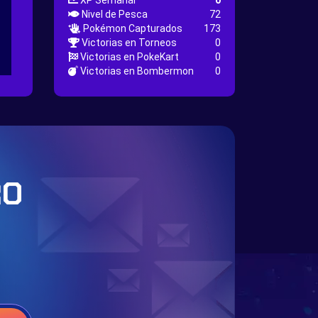
XP Semanal
0
Nivel de Pesca
72
Pokémon Capturados
173
Victorias en Torneos
0
Victorias en PokeKart
0
Victorias en Bombermon
0
RO