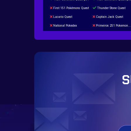
First 151 Pokémons Quest
Thunder Stone Quest
Lucario Quest
Captain Jack Quest
National Pokedex
Primeiros 251 Pokemons na Pokedex
Burned Tower +Catch
Gliscor & Magnezone Evolution Stone
Cap Booster
Eternal Dark Quest
S