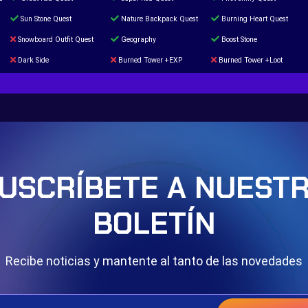
Sun Stone Quest
Nature Backpack Quest
Burning Heart Quest
Snowboard Outfit Quest
Geography
Boost Stone
Dark Side
Burned Tower +EXP
Burned Tower +Loot
The mystery of the Illusion
Syringe
Blessed Boost Stone
Door 999
USCRÍBETE A NUEST
BOLETÍN
Recibe noticias y mantente al tanto de las novedades