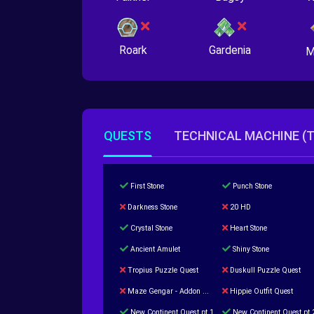
Roark
Gardenia
M
QUESTS
TECHNICAL MACHINE (
First Stone
Punch Stone
Darkness Stone
20 HD
Crystal Stone
Heart Stone
Ancient Amulet
Shiny Stone
Tropius Puzzle Quest
Duskull Puzzle Quest
Maze Gengar - Addon Gengar Quest
Hippie Outfit Quest
New Continent Quest pt.1
New Continent Quest pt.