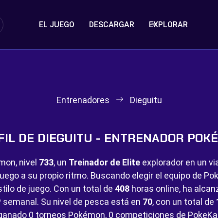
EL JUEGO
DESCARGAR
EXPLORAR
Entrenadores
Dieguitu
FIL DE DIEGUITU - ENTRENADOR POK
mon, nivel
733
, un
Treinador de Elite
explorador en un vi
juego a su propio ritmo. Buscando elegir el equipo de 
tilo de juego. Con un total de
408
horas online, ha alca
 semanal. Su nivel de pesca está en
70
, con un total de
 ganado
0 torneos Pokémon,
0 competiciones de PokeKa