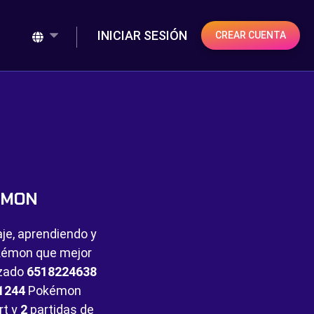
INICIAR SESIÓN
CREAR CUENTA
ÉMON
aje, aprendiendo y
Pokémon que mejor
nzado
6518224638
1244
Pokémon
rt y
2
partidas de