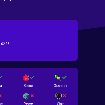
 02:36
na
Blaine
Giovanni
ne
Pryce
Clair