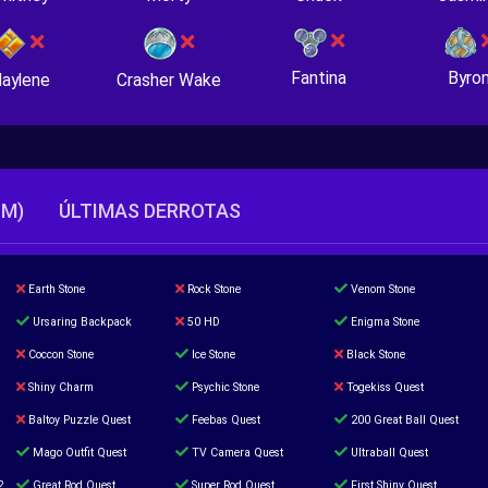
Fantina
Byro
Crasher Wake
aylene
TM)
ÚLTIMAS DERROTAS
Earth Stone
Rock Stone
Venom Stone
Ursaring Backpack
50 HD
Enigma Stone
Coccon Stone
Ice Stone
Black Stone
Shiny Charm
Psychic Stone
Togekiss Quest
Baltoy Puzzle Quest
Feebas Quest
200 Great Ball Quest
Mago Outfit Quest
TV Camera Quest
Ultraball Quest
2
Great Rod Quest
Super Rod Quest
First Shiny Quest