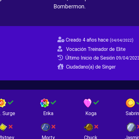
Bombermon.
Creado 4 años hace
(
)
04/04/2022
Vocación Treinador de Elite
Último Inicio de Sesión
09/04/2023
Ciudadano(a) de Singer
. Surge
Erika
Koga
Sabri
hitney
Morty
Chuck
Jasmi