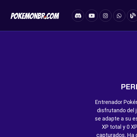
PER
Entrenador Poké
disfrutando del 
se adapte a su es
XP total y
0 XP
capturados. Ha