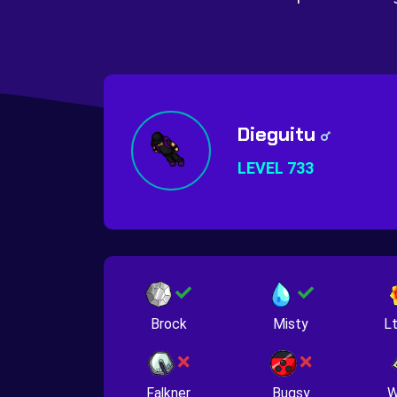
Dieguitu
LEVEL 733
Brock
Misty
Lt
Falkner
Bugsy
W