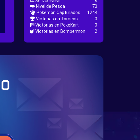
XP Semanal
0
Nivel de Pesca
70
Pokémon Capturados
1244
Victorias en Torneos
0
Victorias en PokeKart
0
Victorias en Bombermon
2
RO