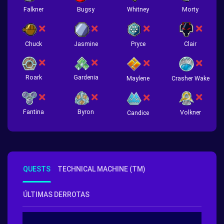
Falkner
Bugsy
Whitney
Morty
Chuck
Jasmine
Pryce
Clair
Roark
Gardenia
Crasher Wake
Maylene
Fantina
Byron
Volkner
Candice
QUESTS
TECHNICAL MACHINE (TM)
ÚLTIMAS DERROTAS