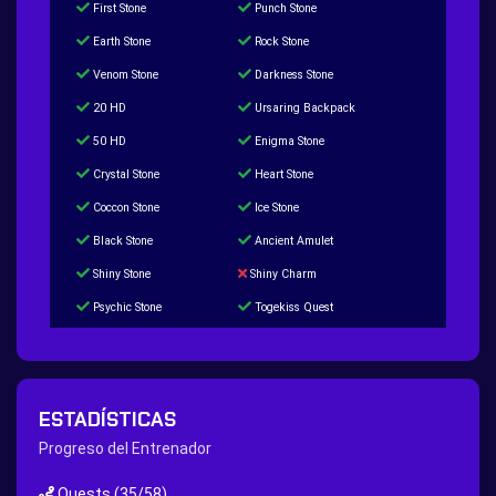
First Stone
Punch Stone
Earth Stone
Rock Stone
Venom Stone
Darkness Stone
20 HD
Ursaring Backpack
50 HD
Enigma Stone
Crystal Stone
Heart Stone
Coccon Stone
Ice Stone
Black Stone
Ancient Amulet
Shiny Stone
Shiny Charm
Psychic Stone
Togekiss Quest
Tropius Puzzle Quest
Duskull Puzzle Quest
Baltoy Puzzle Quest
Feebas Quest
200 Great Ball Quest
Maze Gengar - Addon Gengar Quest
ESTADÍSTICAS
Hippie Outfit Quest
Mago Outfit Quest
Progreso del Entrenador
TV Camera Quest
Ultraball Quest
Quests
(35/58)