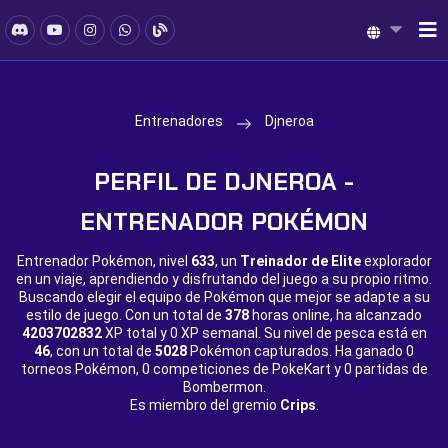
Entrenadores
Djneroa
PERFIL DE DJNEROA -
ENTRENADOR POKÉMON
Entrenador Pokémon, nivel
633
, un
Treinador de Elite
explorador
en un viaje, aprendiendo y disfrutando del juego a su propio ritmo.
Buscando elegir el equipo de Pokémon que mejor se adapte a su
estilo de juego. Con un total de
378
horas online, ha alcanzado
4203702832
XP total y
0 XP semanal. Su nivel de pesca está en
46
, con un total de
5028
Pokémon capturados. Ha ganado
0
torneos Pokémon,
0 competiciones de PokeKart y
0 partidas de
Bombermon.
Es miembro del gremio
Crips
.