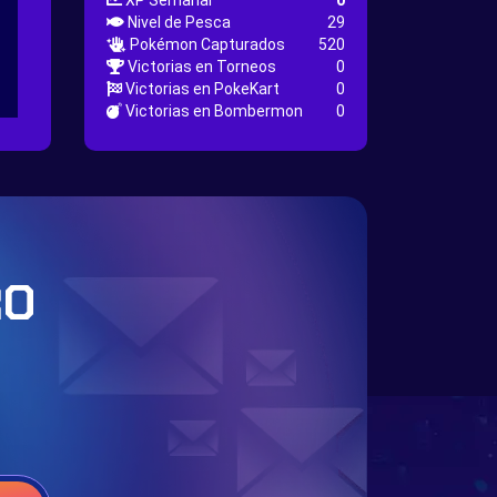
XP Semanal
0
Nivel de Pesca
29
Pokémon Capturados
520
Victorias en Torneos
0
Victorias en PokeKart
0
Victorias en Bombermon
0
RO