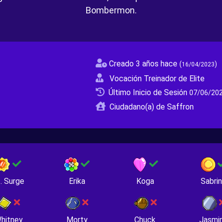
Bombermon.
Creado 3 años hace
(
)
16/04/2023
Vocación Treinador de Elite
Último Inicio de Sesión
07/06/202
Ciudadano(a) de Saffron
. Surge
Erika
Koga
Sabri
hitney
Morty
Chuck
Jasmi