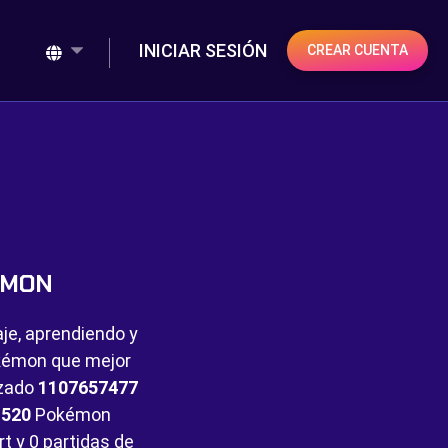
INICIAR SESIÓN
CREAR CUENTA
ÉMON
aje, aprendiendo y
Pokémon que mejor
nzado
1107657477
e
520
Pokémon
rt y
0 partidas de