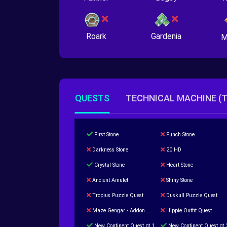
Roark
Gardenia
M
QUESTS
TECHNICAL MACHINE (
First Stone
Punch Stone
Darkness Stone
20 HD
Crystal Stone
Heart Stone
Ancient Amulet
Shiny Stone
Tropius Puzzle Quest
Duskull Puzzle Quest
Maze Gengar - Addon Gengar Quest
Hippie Outfit Quest
New Continent Quest pt.1
New Continent Quest pt.