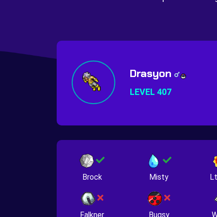
Drasyon
LEVEL 407
Brock
Misty
Lt
Falkner
Bugsy
W