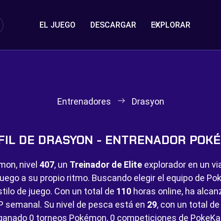
EL JUEGO
DESCARGAR
EXPLORAR
Entrenadores
Drasyon
FIL DE DRASYON - ENTRENADOR POK
mon, nivel
407
, un
Treinador de Elite
explorador en un vi
juego a su propio ritmo. Buscando elegir el equipo de 
tilo de juego. Con un total de
110
horas online, ha alca
P semanal. Su nivel de pesca está en
29
, con un total d
 ganado
0 torneos Pokémon,
0 competiciones de PokeKa