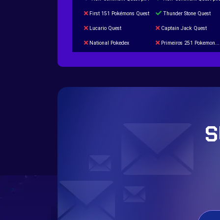
First 151 Pokémons Quest
Thunder Stone Quest
Lucario Quest
Captain Jack Quest
National Pokedex
Primeiros 251 Pokemons na Pokedex
Burned Tower +Catch
Gliscor & Magnezone Evolution Stone
Cap Booster
Eternal Dark Quest
S