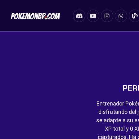
PER
Entrenador Poké
disfrutando del 
se adapte a su es
XP total y
0 X
capturados. Ha