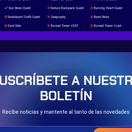
Sun Stone Quest
Nature Backpack Quest
Burning Heart Quest
Snowboard Outfit Quest
Geography
Boost Stone
Dark Side
Burned Tower +EXP
Burned Tower +Loot
The mystery of the Illusion
Syringe
Blessed Boost Stone
Door 999
USCRÍBETE A NUEST
BOLETÍN
Recibe noticias y mantente al tanto de las novedades