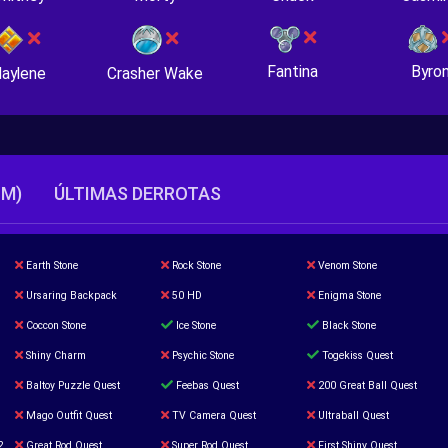
Fantina
Byro
Crasher Wake
aylene
TM)
ÚLTIMAS DERROTAS
Earth Stone
Rock Stone
Venom Stone
Ursaring Backpack
50 HD
Enigma Stone
Coccon Stone
Ice Stone
Black Stone
Shiny Charm
Psychic Stone
Togekiss Quest
Baltoy Puzzle Quest
Feebas Quest
200 Great Ball Quest
Mago Outfit Quest
TV Camera Quest
Ultraball Quest
2
Great Rod Quest
Super Rod Quest
First Shiny Quest