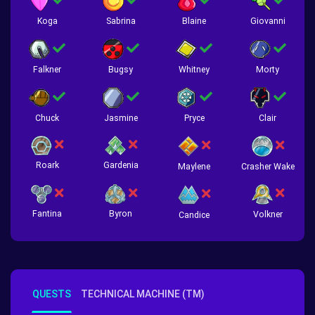
Koga
Sabrina
Blaine
Giovanni
Falkner
Bugsy
Whitney
Morty
Chuck
Jasmine
Pryce
Clair
Roark
Gardenia
Crasher Wake
Maylene
Fantina
Byron
Volkner
Candice
QUESTS
TECHNICAL MACHINE (TM)