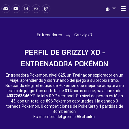
Entrenadores
Grizzly xD
PERFIL DE GRIZZLY XD -
ENTRENADORA POKÉMON
Entrenadora Pokémon, nivel
625
, un
Treinador
explorador en un
viaje, aprendiendo y disfrutando del juego a su propio ritmo.
Buscando elegir el equipo de Pokémon que mejor se adapte a su
estilo de juego. Con un total de
314
horas online, ha alcanzado
4037263546
XP total y
0 XP semanal. Su nivel de pesca está en
43
, con un total de
896
Pokémon capturados. Ha ganado
0
torneos Pokémon,
0 competiciones de PokeKart y
1
partidas de
Bombermon.
Es miembro del gremio
Akatsukii
.