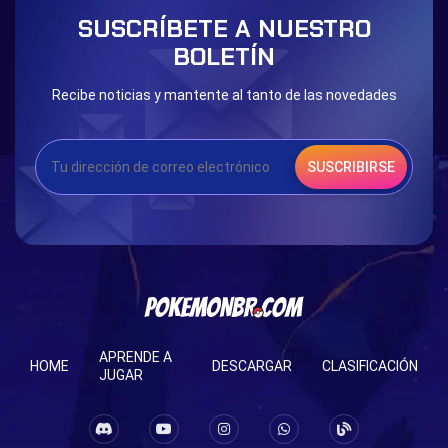
Blessed Boost Stone
Cap Booster
SUSCRÍBETE A NUESTRO
Eternal Dark Quest
Door 999
BOLETÍN
Recibe noticias y mantente al tanto de las novedades
SUSCRIBIRSE
APRENDE A
HOME
DESCARGAR
CLASIFICACIÓN
JUGAR