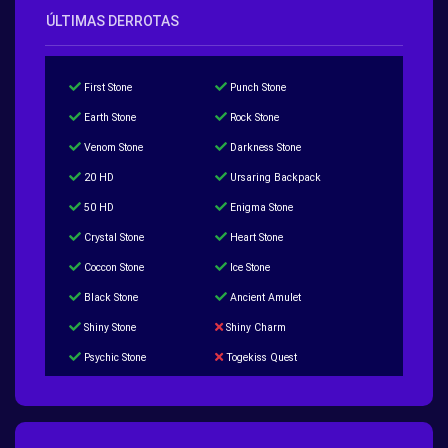
ÚLTIMAS DERROTAS
First Stone
Punch Stone
Earth Stone
Rock Stone
Venom Stone
Darkness Stone
20 HD
Ursaring Backpack
50 HD
Enigma Stone
Crystal Stone
Heart Stone
Coccon Stone
Ice Stone
Black Stone
Ancient Amulet
Shiny Stone
Shiny Charm
Psychic Stone
Togekiss Quest
Tropius Puzzle Quest
Duskull Puzzle Quest
Baltoy Puzzle Quest
Feebas Quest
200 Great Ball Quest
Maze Gengar - Addon Gengar Quest