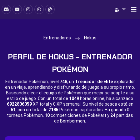
Entrenadores
Hokus
PERFIL DE HOKUS - ENTRENADOR
POKÉMON
Entrenador Pokémon, nivel
748
, un
Treinador de Elite
explorador
en un viaje, aprendiendo y disfrutando del juego a su propio ritmo.
Buscando elegir el equipo de Pokémon que mejor se adapte a su
estilo de juego. Con un total de
1049
horas online, ha alcanzado
6922806059
XP total y
0 XP semanal. Su nivel de pesca está en
61
, con un total de
2185
Pokémon capturados. Ha ganado
0
torneos Pokémon,
10
competiciones de PokeKart y
24
partidas
de Bombermon.