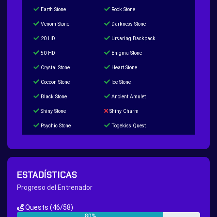
Earth Stone
Rock Stone
Venom Stone
Darkness Stone
20 HD
Ursaring Backpack
50 HD
Enigma Stone
Crystal Stone
Heart Stone
Coccon Stone
Ice Stone
Black Stone
Ancient Amulet
Shiny Stone
Shiny Charm
Psychic Stone
Togekiss Quest
Tropius Puzzle Quest
Duskull Puzzle Quest
Baltoy Puzzle Quest
Feebas Quest
200 Great Ball Quest
Maze Gengar - Addon Gengar Quest
ESTADÍSTICAS
Hippie Outfit Quest
Mago Outfit Quest
Progreso del Entrenador
TV Camera Quest
Ultraball Quest
Quests
(46/58)
New Continent Quest pt.1
New Continent Quest pt.2
80%