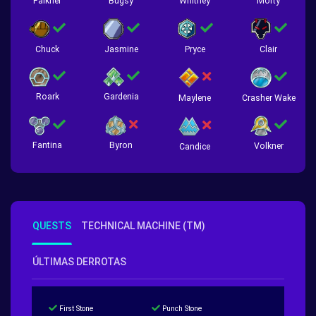
Falkner
Bugsy
Whitney
Morty
Chuck
Jasmine
Pryce
Clair
Roark
Gardenia
Crasher Wake
Maylene
Fantina
Byron
Volkner
Candice
QUESTS
TECHNICAL MACHINE (TM)
ÚLTIMAS DERROTAS
First Stone
Punch Stone