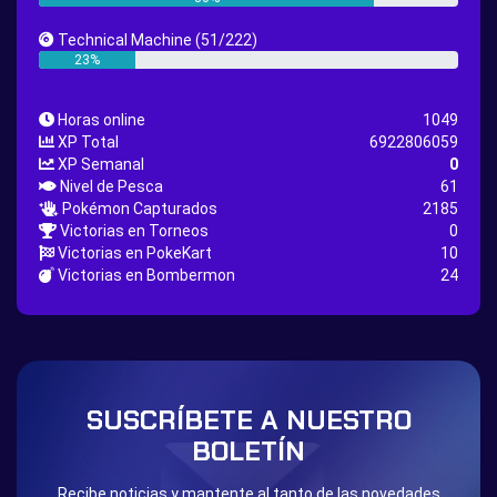
Great Rod Quest
Super Rod Quest
Technical Machine
(51/222)
First Shiny Quest
First 151 Pokémons Quest
23%
Thunder Stone Quest
Sun Stone Quest
Horas online
1049
Nature Backpack Quest
Burning Heart Quest
XP Total
6922806059
Lucario Quest
Captain Jack Quest
XP Semanal
0
Nivel de Pesca
61
Snowboard Outfit Quest
Geography
Pokémon Capturados
2185
Boost Stone
National Pokedex
Victorias en Torneos
0
Victorias en PokeKart
10
Primeiros 251 Pokemons na Pokedex
Dark Side
Victorias en Bombermon
24
Burned Tower +EXP
Burned Tower +Loot
Burned Tower +Catch
Gliscor & Magnezone Evolution Stone
The mystery of the Illusion
Syringe
Blessed Boost Stone
Cap Booster
SUSCRÍBETE A NUESTRO
Eternal Dark Quest
Door 999
BOLETÍN
Recibe noticias y mantente al tanto de las novedades