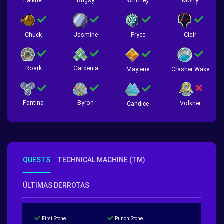
Falkner
Bugsy
Whitney
Morty
Chuck
Jasmine
Pryce
Clair
Roark
Gardenia
Crasher Wake
Maylene
Fantina
Byron
Volkner
Candice
QUESTS
TECHNICAL MACHINE (TM)
ÚLTIMAS DERROTAS
First Stone
Punch Stone