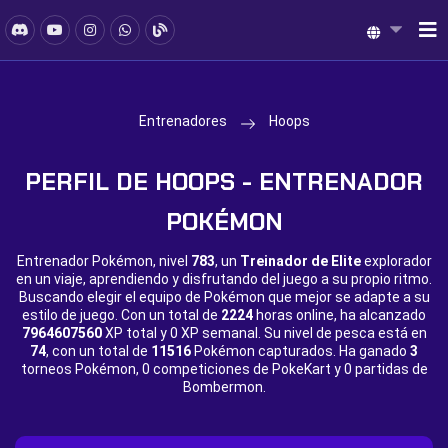
Entrenadores
Hoops
PERFIL DE HOOPS - ENTRENADOR
POKÉMON
Entrenador Pokémon, nivel
783
, un
Treinador de Elite
explorador
en un viaje, aprendiendo y disfrutando del juego a su propio ritmo.
Buscando elegir el equipo de Pokémon que mejor se adapte a su
estilo de juego. Con un total de
2224
horas online, ha alcanzado
7964607560
XP total y
0 XP semanal. Su nivel de pesca está en
74
, con un total de
11516
Pokémon capturados. Ha ganado
3
torneos Pokémon,
0 competiciones de PokeKart y
0 partidas de
Bombermon.