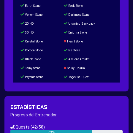
Earth Stone
Rock Stone
Venom Stone
Darkness Stone
20 HD
Ursaring Backpack
50 HD
Enigma Stone
Crystal Stone
Heart Stone
Coccon Stone
Ice Stone
Black Stone
Ancient Amulet
Shiny Stone
Shiny Charm
Psychic Stone
Togekiss Quest
Tropius Puzzle Quest
Duskull Puzzle Quest
Baltoy Puzzle Quest
Feebas Quest
200 Great Ball Quest
Maze Gengar - Addon Gengar Quest
ESTADÍSTICAS
Hippie Outfit Quest
Mago Outfit Quest
Progreso del Entrenador
TV Camera Quest
Ultraball Quest
Quests
(42/58)
New Continent Quest pt.1
New Continent Quest pt.2
73%