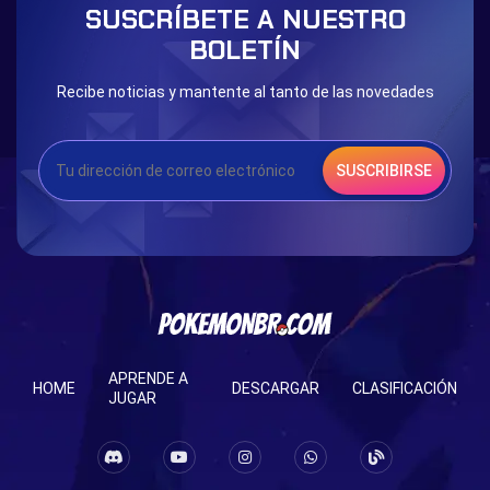
SUSCRÍBETE A NUESTRO
Eternal Dark Quest
Door 999
BOLETÍN
Recibe noticias y mantente al tanto de las novedades
SUSCRIBIRSE
APRENDE A
HOME
DESCARGAR
CLASIFICACIÓN
JUGAR