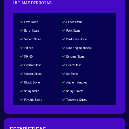
ÚLTIMAS DERROTAS
First Stone
Punch Stone
Earth Stone
Rock Stone
Venom Stone
Darkness Stone
20 HD
Ursaring Backpack
50 HD
Enigma Stone
Crystal Stone
Heart Stone
Coccon Stone
Ice Stone
Black Stone
Ancient Amulet
Shiny Stone
Shiny Charm
Psychic Stone
Togekiss Quest
Tropius Puzzle Quest
Duskull Puzzle Quest
Baltoy Puzzle Quest
Feebas Quest
200 Great Ball Quest
Maze Gengar - Addon Gengar Quest