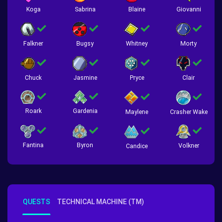
Koga
Sabrina
Blaine
Giovanni
Falkner
Bugsy
Whitney
Morty
Chuck
Jasmine
Pryce
Clair
Roark
Gardenia
Crasher Wake
Maylene
Fantina
Byron
Volkner
Candice
QUESTS
TECHNICAL MACHINE (TM)