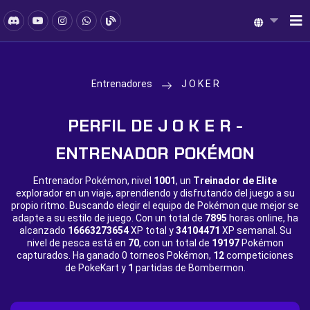
Entrenadores
J O K E R
PERFIL DE J O K E R -
ENTRENADOR POKÉMON
Entrenador Pokémon, nivel
1001
, un
Treinador de Elite
explorador en un viaje, aprendiendo y disfrutando del juego a su
propio ritmo. Buscando elegir el equipo de Pokémon que mejor se
adapte a su estilo de juego. Con un total de
7895
horas online, ha
alcanzado
16663273654
XP total y
34104471
XP semanal. Su
nivel de pesca está en
70
, con un total de
19197
Pokémon
capturados. Ha ganado
0 torneos Pokémon,
12
competiciones
de PokeKart y
1
partidas de Bombermon.