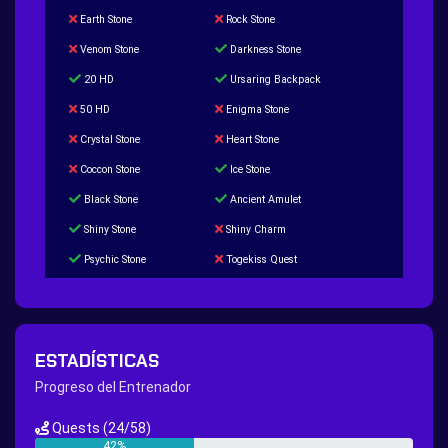
Earth Stone
Rock Stone
Venom Stone
Darkness Stone
20 HD
Ursaring Backpack
50 HD
Enigma Stone
Crystal Stone
Heart Stone
Coccon Stone
Ice Stone
Black Stone
Ancient Amulet
Shiny Stone
Shiny Charm
Psychic Stone
Togekiss Quest
Tropius Puzzle Quest
Duskull Puzzle Quest
Baltoy Puzzle Quest
Feebas Quest
200 Great Ball Quest
Maze Gengar - Addon Gengar Quest
ESTADÍSTICAS
Hippie Outfit Quest
Mago Outfit Quest
Progreso del Entrenador
TV Camera Quest
Ultraball Quest
Quests
(24/58)
New Continent Quest pt.1
New Continent Quest pt.2
42%