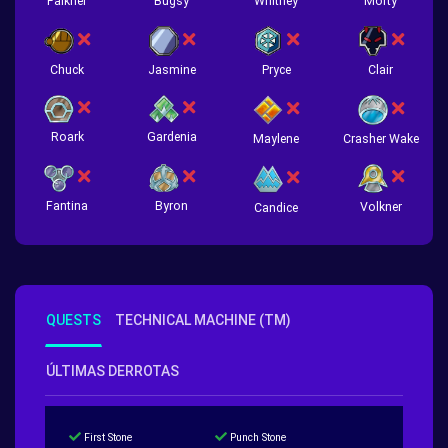
Falkner
Bugsy
Whitney
Morty
Chuck
Jasmine
Pryce
Clair
Roark
Gardenia
Crasher Wake
Maylene
Fantina
Byron
Volkner
Candice
QUESTS
TECHNICAL MACHINE (TM)
ÚLTIMAS DERROTAS
First Stone
Punch Stone