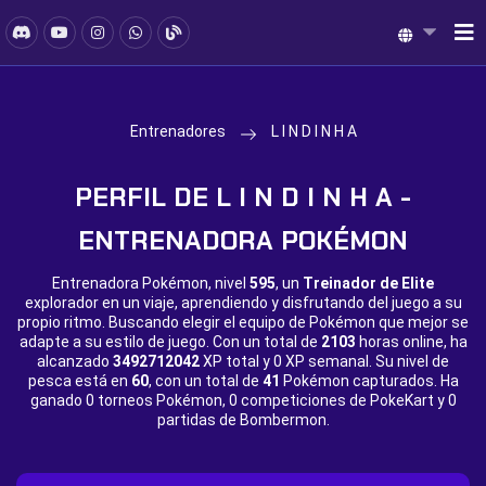
Entrenadores
L I N D I N H A
PERFIL DE L I N D I N H A -
ENTRENADORA POKÉMON
Entrenadora Pokémon, nivel
595
, un
Treinador de Elite
explorador en un viaje, aprendiendo y disfrutando del juego a su
propio ritmo. Buscando elegir el equipo de Pokémon que mejor se
adapte a su estilo de juego. Con un total de
2103
horas online, ha
alcanzado
3492712042
XP total y
0 XP semanal. Su nivel de
pesca está en
60
, con un total de
41
Pokémon capturados. Ha
ganado
0 torneos Pokémon,
0 competiciones de PokeKart y
0
partidas de Bombermon.