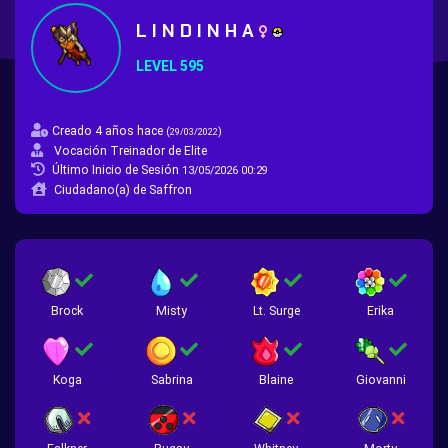
L I N D I N H A
LEVEL 595
Creado 4 años hace
(
)
29/03/2022
Vocación Treinador de Elite
Último Inicio de Sesión
13/05/2026 00:29
Ciudadano(a) de Saffron
Brock
Misty
Lt. Surge
Erika
Koga
Sabrina
Blaine
Giovanni