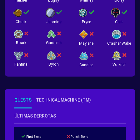
Falkner
Bugsy
Whitney
Morty
Chuck
Jasmine
Pryce
Clair
Roark
Gardenia
Crasher Wake
Maylene
Fantina
Byron
Volkner
Candice
QUESTS
TECHNICAL MACHINE (TM)
ÚLTIMAS DERROTAS
First Stone
Punch Stone