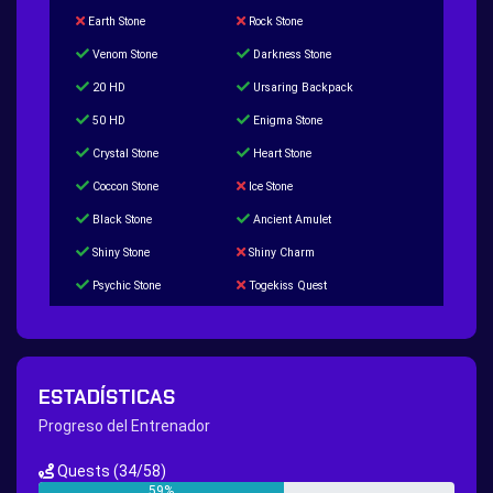
Earth Stone
Rock Stone
Venom Stone
Darkness Stone
20 HD
Ursaring Backpack
50 HD
Enigma Stone
Crystal Stone
Heart Stone
Coccon Stone
Ice Stone
Black Stone
Ancient Amulet
Shiny Stone
Shiny Charm
Psychic Stone
Togekiss Quest
Tropius Puzzle Quest
Duskull Puzzle Quest
Baltoy Puzzle Quest
Feebas Quest
200 Great Ball Quest
Maze Gengar - Addon Gengar Quest
ESTADÍSTICAS
Hippie Outfit Quest
Mago Outfit Quest
Progreso del Entrenador
TV Camera Quest
Ultraball Quest
Quests
(34/58)
New Continent Quest pt.1
New Continent Quest pt.2
59%