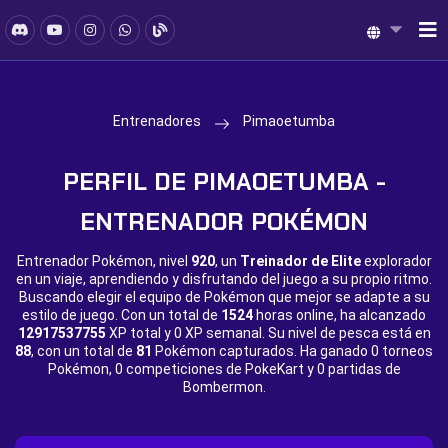
Entrenadores
Pimaoetumba
PERFIL DE PIMAOETUMBA -
ENTRENADOR POKÉMON
Entrenador Pokémon, nivel
920
, un
Treinador de Elite
explorador
en un viaje, aprendiendo y disfrutando del juego a su propio ritmo.
Buscando elegir el equipo de Pokémon que mejor se adapte a su
estilo de juego. Con un total de
1524
horas online, ha alcanzado
12917537755
XP total y
0 XP semanal. Su nivel de pesca está en
88
, con un total de
81
Pokémon capturados. Ha ganado
0 torneos
Pokémon,
0 competiciones de PokeKart y
0 partidas de
Bombermon.