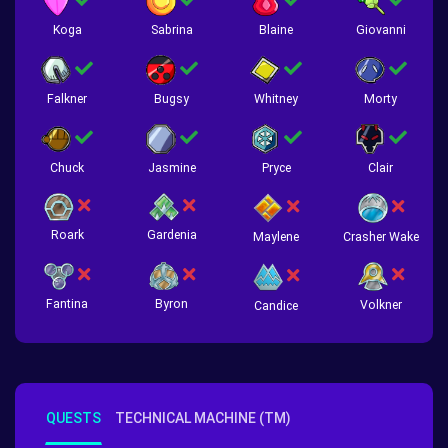
Koga
Sabrina
Blaine
Giovanni
Falkner
Bugsy
Whitney
Morty
Chuck
Jasmine
Pryce
Clair
Roark
Gardenia
Crasher Wake
Maylene
Fantina
Byron
Volkner
Candice
QUESTS
TECHNICAL MACHINE (TM)