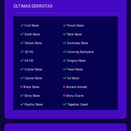
ÚLTIMAS DERROTAS
First Stone
Punch Stone
Earth Stone
Rock Stone
Venom Stone
Darkness Stone
20 HD
Ursaring Backpack
50 HD
Enigma Stone
Crystal Stone
Heart Stone
Coccon Stone
Ice Stone
Black Stone
Ancient Amulet
Shiny Stone
Shiny Charm
Psychic Stone
Togekiss Quest
Tropius Puzzle Quest
Duskull Puzzle Quest
Baltoy Puzzle Quest
Feebas Quest
200 Great Ball Quest
Maze Gengar - Addon Gengar Quest