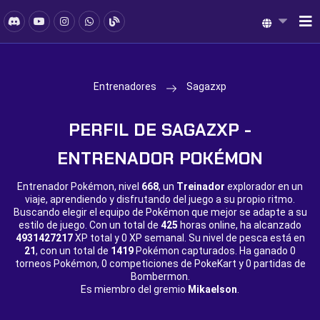
Entrenadores
Sagazxp
PERFIL DE SAGAZXP -
ENTRENADOR POKÉMON
Entrenador Pokémon, nivel
668
, un
Treinador
explorador en un
viaje, aprendiendo y disfrutando del juego a su propio ritmo.
Buscando elegir el equipo de Pokémon que mejor se adapte a su
estilo de juego. Con un total de
425
horas online, ha alcanzado
4931427217
XP total y
0 XP semanal. Su nivel de pesca está en
21
, con un total de
1419
Pokémon capturados. Ha ganado
0
torneos Pokémon,
0 competiciones de PokeKart y
0 partidas de
Bombermon.
Es miembro del gremio
Mikaelson
.