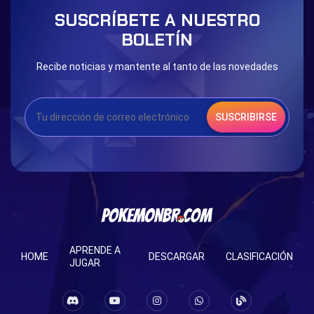
Blessed Boost Stone
Cap Booster
SUSCRÍBETE A NUESTRO
Eternal Dark Quest
Door 999
BOLETÍN
Recibe noticias y mantente al tanto de las novedades
SUSCRIBIRSE
APRENDE A
HOME
DESCARGAR
CLASIFICACIÓN
JUGAR