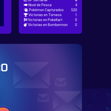
XP Semanal
0
Nivel de Pesca
4
Pokémon Capturados
520
Victorias en Torneos
1
Victorias en PokeKart
0
Victorias en Bombermon
0
RO