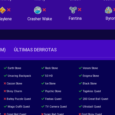
Fantina
Byro
Crasher Wake
aylene
TM)
ÚLTIMAS DERROTAS
Earth Stone
Rock Stone
Venom Stone
Ursaring Backpack
50 HD
Enigma Stone
Coccon Stone
Ice Stone
Black Stone
Shiny Charm
Psychic Stone
Togekiss Quest
Baltoy Puzzle Quest
Feebas Quest
200 Great Ball Quest
Mago Outfit Quest
TV Camera Quest
Ultraball Quest
2
Great Rod Quest
Super Rod Quest
First Shiny Quest