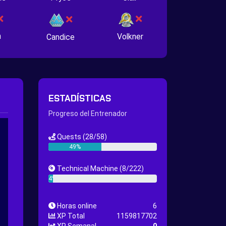
n
Volkner
Candice
ESTADÍSTICAS
Progreso del Entrenador
Quests
(28/58)
49%
Technical Machine
(8/222)
4%
Horas online
6
XP Total
1159817702