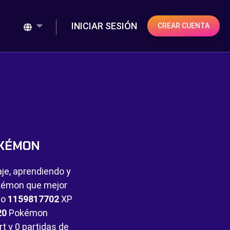
INICIAR SESIÓN
CREAR CUENTA
OKÉMON
aje, aprendiendo y
Pokémon que mejor
do
1159817702
XP
20
Pokémon
rt y
0 partidas de