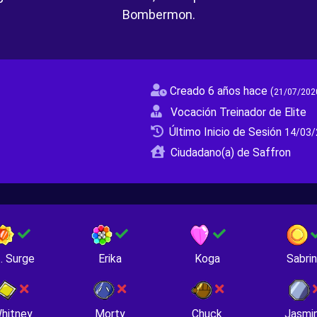
Bombermon.
Creado 6 años hace
(
21/07/202
Vocación Treinador de Elite
Último Inicio de Sesión
14/03/
Ciudadano(a) de Saffron
. Surge
Erika
Koga
Sabri
hitney
Morty
Chuck
Jasmi