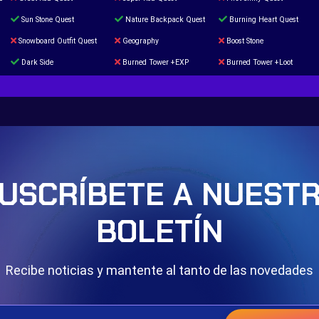
Sun Stone Quest
Nature Backpack Quest
Burning Heart Quest
Snowboard Outfit Quest
Geography
Boost Stone
Dark Side
Burned Tower +EXP
Burned Tower +Loot
The mystery of the Illusion
Syringe
Blessed Boost Stone
Door 999
USCRÍBETE A NUEST
BOLETÍN
Recibe noticias y mantente al tanto de las novedades