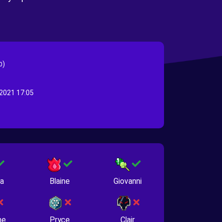
)
0
2021 17:05
na
Blaine
Giovanni
ne
Pryce
Clair