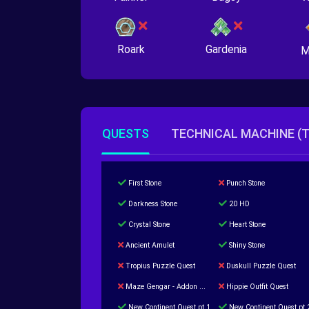
Roark
Gardenia
M
QUESTS
TECHNICAL MACHINE (
First Stone
Punch Stone
Darkness Stone
20 HD
Crystal Stone
Heart Stone
Ancient Amulet
Shiny Stone
Tropius Puzzle Quest
Duskull Puzzle Quest
Maze Gengar - Addon Gengar Quest
Hippie Outfit Quest
New Continent Quest pt.1
New Continent Quest pt.