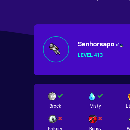
Senhorsapo
LEVEL 413
Brock
Misty
Lt
Falkner
Bugsy
W