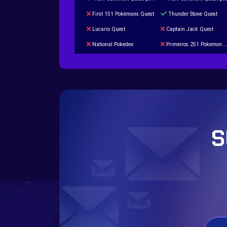
First 151 Pokémons Quest
Thunder Stone Quest
Lucario Quest
Captain Jack Quest
National Pokedex
Primeiros 251 Pokemons na Pokedex
Burned Tower +Catch
Gliscor & Magnezone Evolution Stone
Cap Booster
Eternal Dark Quest
S