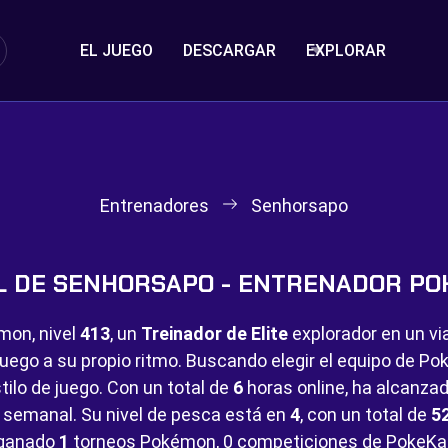
EL JUEGO
DESCARGAR
EXPLORAR
Entrenadores
Senhorsapo
L DE SENHORSAPO - ENTRENADOR P
mon, nivel
413
, un
Treinador de Elite
explorador en un vi
juego a su propio ritmo. Buscando elegir el equipo de 
tilo de juego. Con un total de
6
horas online, ha alcanza
 semanal. Su nivel de pesca está en
4
, con un total de
5
 ganado
1
torneos Pokémon,
0 competiciones de PokeKa