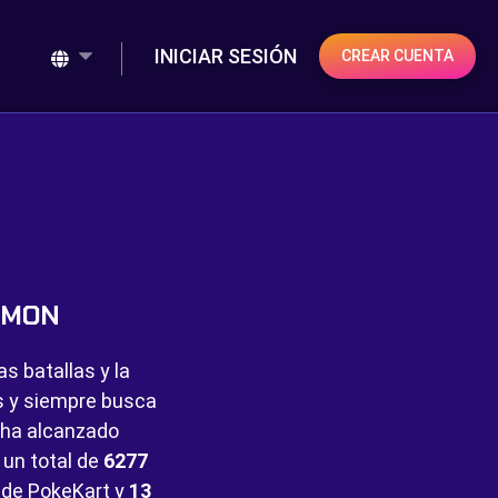
INICIAR SESIÓN
CREAR CUENTA
ÉMON
s batallas y la
es y siempre busca
 ha alcanzado
n un total de
6277
de PokeKart y
13