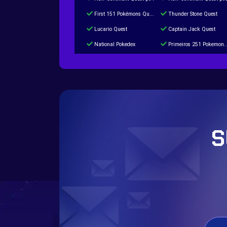
First 151 Pokémons Quest
Thunder Stone Quest
Lucario Quest
Captain Jack Quest
National Pokedex
Primeiros 251 Pokemons na Pokedex
Burned Tower +Catch
Gliscor & Magnezone Evolution Stone
Cap Booster
Eternal Dark Quest
S