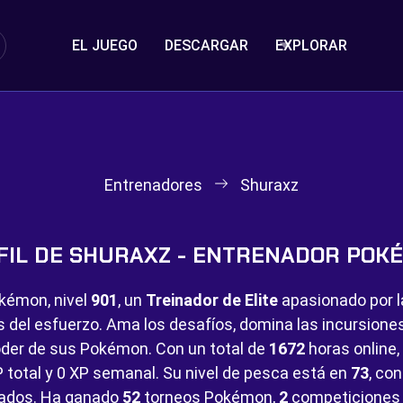
EL JUEGO
DESCARGAR
EXPLORAR
Entrenadores
Shuraxz
FIL DE SHURAXZ - ENTRENADOR POK
kémon, nivel
901
, un
Treinador de Elite
apasionado por la
s del esfuerzo. Ama los desafíos, domina las incursion
der de sus Pokémon. Con un total de
1672
horas online,
 total y
0 XP semanal. Su nivel de pesca está en
73
, co
ados. Ha ganado
52
torneos Pokémon,
2
competiciones 