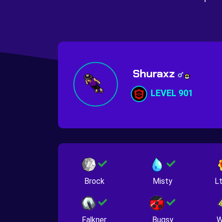
Shuraxz
LEVEL 901
Brock
Misty
Lt
Falkner
Bugsy
W