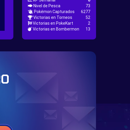
XP Semanal
0
Nivel de Pesca
73
Pokémon Capturados
6277
Victorias en Torneos
52
Victorias en PokeKart
2
Victorias en Bombermon
13
RO