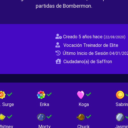
partidas de Bombermon.
Creado 5 años hace
(
)
22/08/2020
Vocación Treinador de Elite
Último Inicio de Sesión
04/01/202
Ciudadano(a) de Saffron
. Surge
Erika
Koga
Sabri
hitney
Morty
Chuck
Jasmi