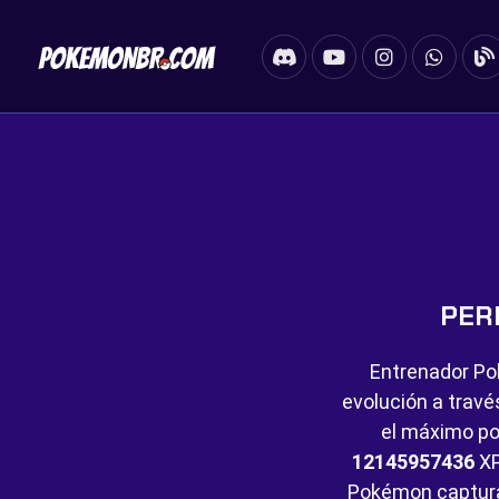
PER
Entrenador Po
evolución a travé
el máximo po
12145957436
XP
Pokémon captur