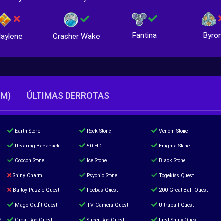
Fantina
Byro
Crasher Wake
aylene
TM)
ÚLTIMAS DERROTAS
Earth Stone
Rock Stone
Venom Stone
Ursaring Backpack
50 HD
Enigma Stone
Coccon Stone
Ice Stone
Black Stone
Shiny Charm
Psychic Stone
Togekiss Quest
Baltoy Puzzle Quest
Feebas Quest
200 Great Ball Quest
Mago Outfit Quest
TV Camera Quest
Ultraball Quest
2
Great Rod Quest
Super Rod Quest
First Shiny Quest