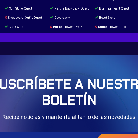
Sun Stone Quest
Nature Backpack Quest
Burning Heart Quest
Snowboard Outfit Quest
Geography
Boost Stone
Dark Side
Burned Tower +EXP
Burned Tower +Loot
The mystery of the Illusion
Syringe
Blessed Boost Stone
Door 999
USCRÍBETE A NUEST
BOLETÍN
Recibe noticias y mantente al tanto de las novedades