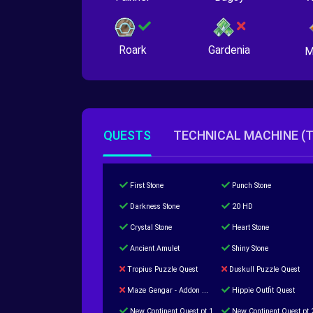
Roark
Gardenia
M
QUESTS
TECHNICAL MACHINE (
First Stone
Punch Stone
Darkness Stone
20 HD
Crystal Stone
Heart Stone
Ancient Amulet
Shiny Stone
Tropius Puzzle Quest
Duskull Puzzle Quest
Maze Gengar - Addon Gengar Quest
Hippie Outfit Quest
New Continent Quest pt.1
New Continent Quest pt.