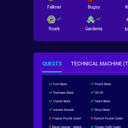
Falkner
Bugsy
W
Roark
Gardenia
M
QUESTS
TECHNICAL MACHINE (
First Stone
Punch Stone
Darkness Stone
20 HD
Crystal Stone
Heart Stone
Ancient Amulet
Shiny Stone
Tropius Puzzle Quest
Duskull Puzzle Quest
Maze Gengar - Addon Gengar Quest
Hippie Outfit Quest