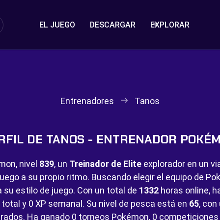
EL JUEGO
DESCARGAR
EXPLORAR
Entrenadores
Tanos
RFIL DE TANOS - ENTRENADOR POKÉ
mon, nivel
839
, un
Treinador de Elite
explorador en un vi
juego a su propio ritmo. Buscando elegir el equipo de 
 su estilo de juego. Con un total de
1332
horas online, h
total y
0 XP semanal. Su nivel de pesca está en
65
, con
rados. Ha ganado
0 torneos Pokémon,
0 competiciones