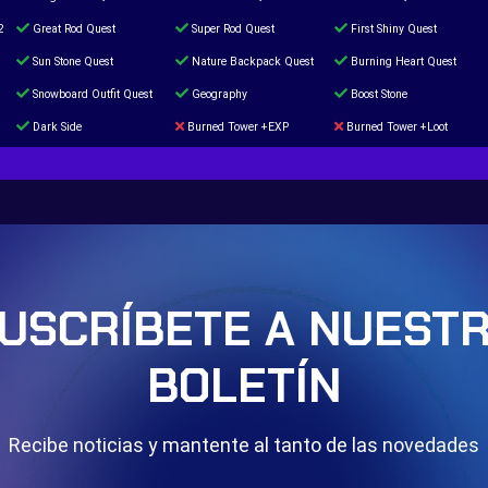
2
Great Rod Quest
Super Rod Quest
First Shiny Quest
Sun Stone Quest
Nature Backpack Quest
Burning Heart Quest
Snowboard Outfit Quest
Geography
Boost Stone
Dark Side
Burned Tower +EXP
Burned Tower +Loot
The mystery of the Illusion
Syringe
Blessed Boost Stone
Door 999
USCRÍBETE A NUEST
BOLETÍN
Recibe noticias y mantente al tanto de las novedades