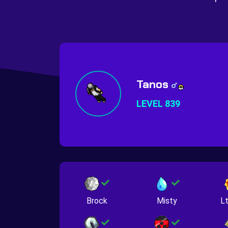
Tanos
LEVEL 839
Brock
Misty
Lt