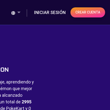
INICIAR SESIÓN
CREAR CUENTA
MON
aje, aprendiendo y
Pokémon que mejor
a alcanzado
 un total de
2995
 de PokeKart y
0