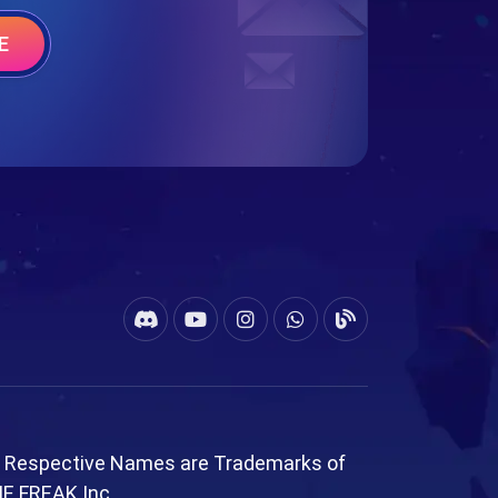
E
l Respective Names are Trademarks of
ME FREAK Inc.