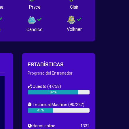
ne
Pryce
Clair
n
Volkner
Candice
ESTADÍSTICAS
Progreso del Entrenador
Quests
(47/58)
82%
Technical Machine
(90/222)
41%
Horas online
1332