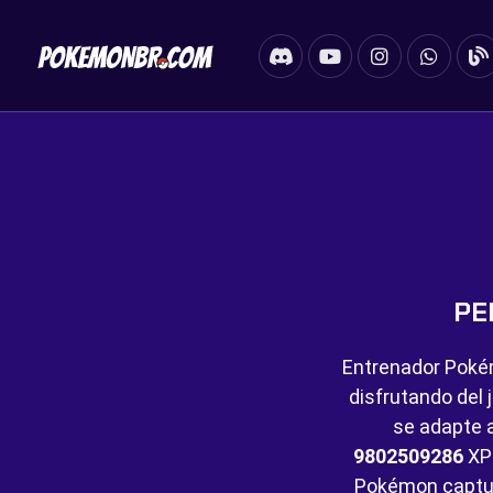
PE
Entrenador Poké
disfrutando del 
se adapte a
9802509286
XP 
Pokémon captu