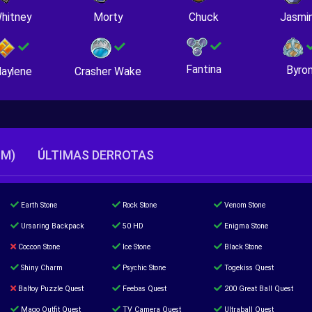
hitney
Morty
Chuck
Jasmi
Fantina
Byro
Crasher Wake
aylene
TM)
ÚLTIMAS DERROTAS
Earth Stone
Rock Stone
Venom Stone
Ursaring Backpack
50 HD
Enigma Stone
Coccon Stone
Ice Stone
Black Stone
Shiny Charm
Psychic Stone
Togekiss Quest
Baltoy Puzzle Quest
Feebas Quest
200 Great Ball Quest
Mago Outfit Quest
TV Camera Quest
Ultraball Quest