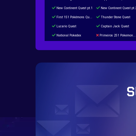
New Continent Quest pt.1
New Continent Quest pt.
First 151 Pokémons Quest
Thunder Stone Quest
Lucario Quest
Captain Jack Quest
National Pokedex
Primeiros 251 Pokemons na Pokedex
Burned Tower +Catch
Gliscor & Magnezone Evolution Stone
Cap Booster
Eternal Dark Quest
S