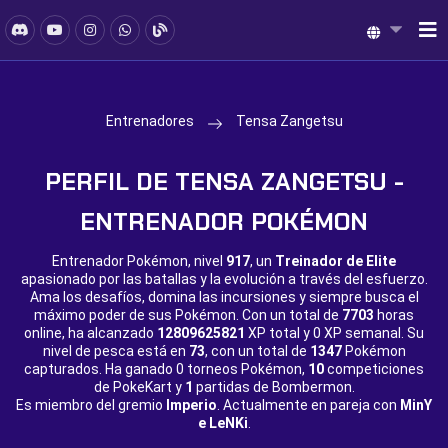
Entrenadores
Tensa Zangetsu
PERFIL DE TENSA ZANGETSU -
ENTRENADOR POKÉMON
Entrenador Pokémon, nivel
917
, un
Treinador de Elite
apasionado por las batallas y la evolución a través del esfuerzo.
Ama los desafíos, domina las incursiones y siempre busca el
máximo poder de sus Pokémon. Con un total de
7703
horas
online, ha alcanzado
12809625821
XP total y
0 XP semanal. Su
nivel de pesca está en
73
, con un total de
1347
Pokémon
capturados. Ha ganado
0 torneos Pokémon,
10
competiciones
de PokeKart y
1
partidas de Bombermon.
Es miembro del gremio
Imperio
. Actualmente en pareja con
MinY
e LeNKi
.