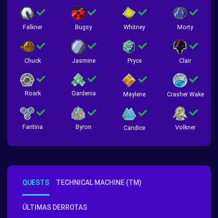
Falkner
Bugsy
Whitney
Morty
Chuck
Jasmine
Pryce
Clair
Roark
Gardenia
Crasher Wake
Maylene
Fantina
Byron
Volkner
Candice
QUESTS
TECHNICAL MACHINE (TM)
ÚLTIMAS DERROTAS