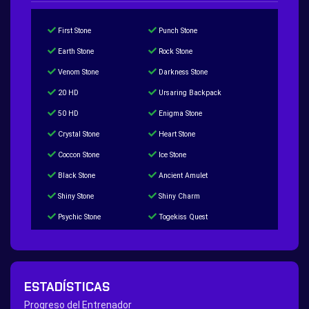
First Stone
Punch Stone
Earth Stone
Rock Stone
Venom Stone
Darkness Stone
20 HD
Ursaring Backpack
50 HD
Enigma Stone
Crystal Stone
Heart Stone
Coccon Stone
Ice Stone
Black Stone
Ancient Amulet
Shiny Stone
Shiny Charm
Psychic Stone
Togekiss Quest
Tropius Puzzle Quest
Duskull Puzzle Quest
Baltoy Puzzle Quest
Feebas Quest
200 Great Ball Quest
Maze Gengar - Addon Gengar Quest
ESTADÍSTICAS
Hippie Outfit Quest
Mago Outfit Quest
Progreso del Entrenador