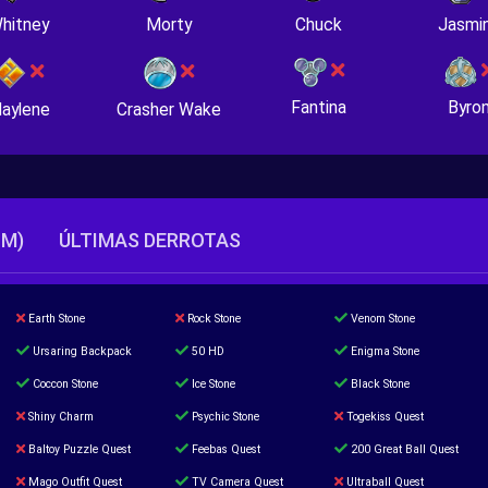
hitney
Morty
Chuck
Jasmi
Fantina
Byro
Crasher Wake
aylene
TM)
ÚLTIMAS DERROTAS
Earth Stone
Rock Stone
Venom Stone
Ursaring Backpack
50 HD
Enigma Stone
Coccon Stone
Ice Stone
Black Stone
Shiny Charm
Psychic Stone
Togekiss Quest
Baltoy Puzzle Quest
Feebas Quest
200 Great Ball Quest
Mago Outfit Quest
TV Camera Quest
Ultraball Quest