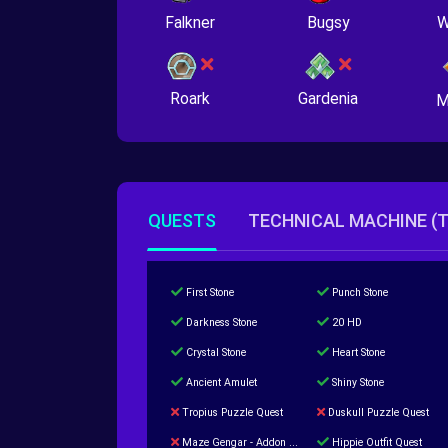
Falkner
Bugsy
W
Roark
Gardenia
M
QUESTS
TECHNICAL MACHINE (
First Stone
Punch Stone
Darkness Stone
20 HD
Crystal Stone
Heart Stone
Ancient Amulet
Shiny Stone
Tropius Puzzle Quest
Duskull Puzzle Quest
Maze Gengar - Addon Gengar Quest
Hippie Outfit Quest