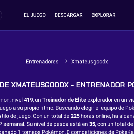
EL JUEGO
DESCARGAR
EXPLORAR
Entrenadores
Xmateusgoodx
 DE XMATEUSGOODX - ENTRENADOR 
mon, nivel
419
, un
Treinador de Elite
explorador en un vi
juego a su propio ritmo. Buscando elegir el equipo de 
tilo de juego. Con un total de
225
horas online, ha alca
P semanal. Su nivel de pesca está en
35
, con un total d
 ganado
1
torneos Pokémon,
0 competiciones de PokeKa