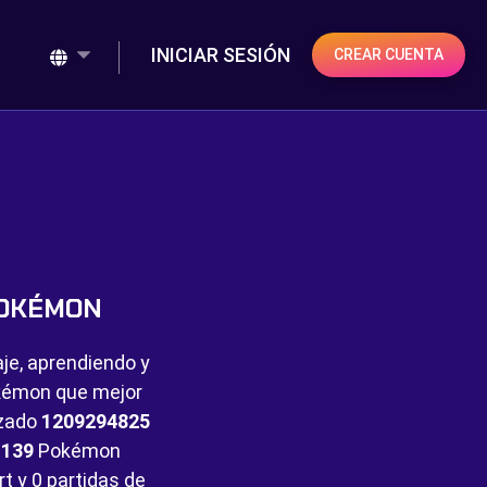
INICIAR SESIÓN
CREAR CUENTA
POKÉMON
aje, aprendiendo y
Pokémon que mejor
nzado
1209294825
e
139
Pokémon
rt y
0 partidas de