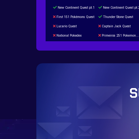
New Continent Quest pt.1
New Continent Quest pt.
First 151 Pokémons Quest
Thunder Stone Quest
Lucario Quest
Captain Jack Quest
National Pokedex
Primeiros 251 Pokemons na Pokedex
Burned Tower +Catch
Gliscor & Magnezone Evolution Stone
Cap Booster
Eternal Dark Quest
S