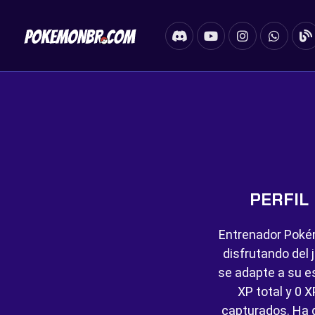
PERFIL
Entrenador Poké
disfrutando del 
se adapte a su es
XP total y
0 X
capturados. Ha