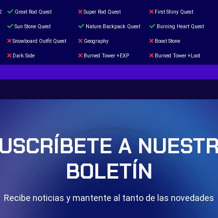
2
Great Rod Quest
Super Rod Quest
First Shiny Quest
Sun Stone Quest
Nature Backpack Quest
Burning Heart Quest
Snowboard Outfit Quest
Geography
Boost Stone
Dark Side
Burned Tower +EXP
Burned Tower +Loot
The mystery of the Illusion
Syringe
Blessed Boost Stone
Door 999
USCRÍBETE A NUEST
BOLETÍN
Recibe noticias y mantente al tanto de las novedades