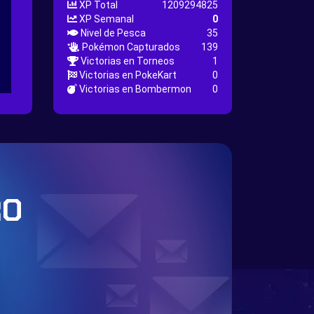
XP Total
1209294825
XP Semanal
0
Nivel de Pesca
35
Pokémon Capturados
139
Victorias en Torneos
1
Victorias en PokeKart
0
Victorias en Bombermon
0
RO