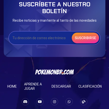
SUSCRÍBETE A NUESTRO
Eternal Dark Quest
Door 999
BOLETÍN
Recibe noticias y mantente al tanto de las novedades
SUSCRIBIRSE
APRENDE A
HOME
DESCARGAR
CLASIFICACIÓN
JUGAR