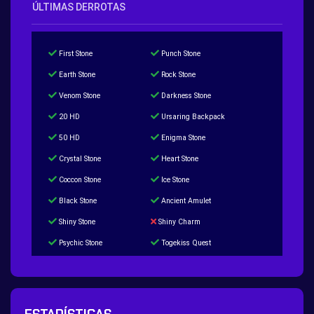
ÚLTIMAS DERROTAS
First Stone
Punch Stone
Earth Stone
Rock Stone
Venom Stone
Darkness Stone
20 HD
Ursaring Backpack
50 HD
Enigma Stone
Crystal Stone
Heart Stone
Coccon Stone
Ice Stone
Black Stone
Ancient Amulet
Shiny Stone
Shiny Charm
Psychic Stone
Togekiss Quest
Tropius Puzzle Quest
Duskull Puzzle Quest
Baltoy Puzzle Quest
Feebas Quest
200 Great Ball Quest
Maze Gengar - Addon Gengar Quest