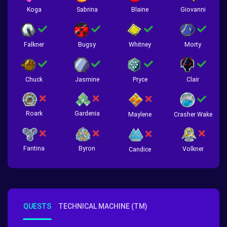
Koga
Sabrina
Blaine
Giovanni
Falkner
Bugsy
Whitney
Morty
Chuck
Jasmine
Pryce
Clair
Roark
Gardenia
Crasher Wake
Maylene
Fantina
Byron
Volkner
Candice
QUESTS
TECHNICAL MACHINE (TM)