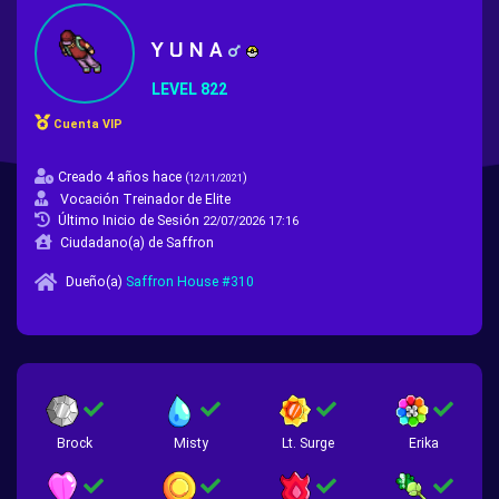
Y U N A
LEVEL 822
Cuenta VIP
Creado 4 años hace
(
)
12/11/2021
Vocación Treinador de Elite
Último Inicio de Sesión
22/07/2026 17:16
Ciudadano(a) de Saffron
Dueño(a)
Saffron House #310
Brock
Misty
Lt. Surge
Erika