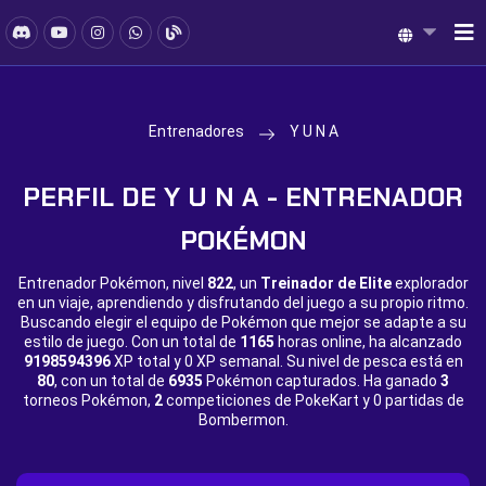
Entrenadores
Y U N A
PERFIL DE Y U N A - ENTRENADOR
POKÉMON
Entrenador Pokémon, nivel
822
, un
Treinador de Elite
explorador
en un viaje, aprendiendo y disfrutando del juego a su propio ritmo.
Buscando elegir el equipo de Pokémon que mejor se adapte a su
estilo de juego. Con un total de
1165
horas online, ha alcanzado
9198594396
XP total y
0 XP semanal. Su nivel de pesca está en
80
, con un total de
6935
Pokémon capturados. Ha ganado
3
torneos Pokémon,
2
competiciones de PokeKart y
0 partidas de
Bombermon.