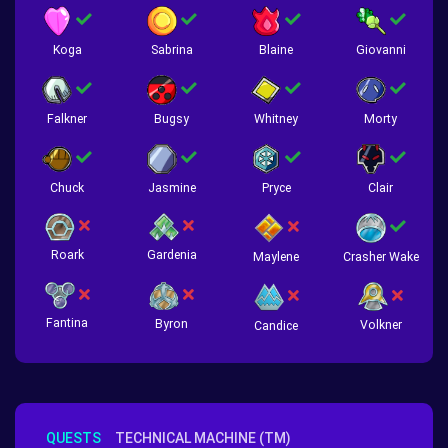
Koga
Sabrina
Blaine
Giovanni
Falkner
Bugsy
Whitney
Morty
Chuck
Jasmine
Pryce
Clair
Roark
Gardenia
Crasher Wake
Maylene
Fantina
Byron
Volkner
Candice
QUESTS
TECHNICAL MACHINE (TM)