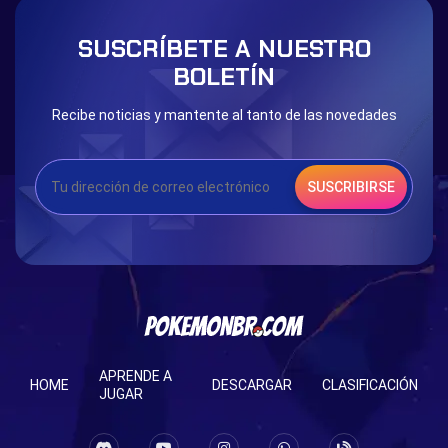
Blessed Boost Stone
Cap Booster
SUSCRÍBETE A NUESTRO
Eternal Dark Quest
Door 999
BOLETÍN
Recibe noticias y mantente al tanto de las novedades
SUSCRIBIRSE
APRENDE A
HOME
DESCARGAR
CLASIFICACIÓN
JUGAR