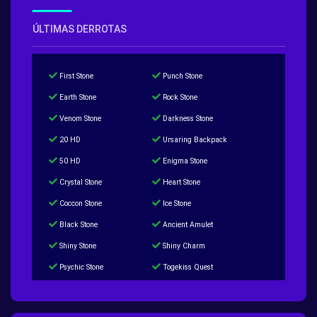
ÚLTIMAS DERROTAS
First Stone
Punch Stone
Earth Stone
Rock Stone
Venom Stone
Darkness Stone
20 HD
Ursaring Backpack
50 HD
Enigma Stone
Crystal Stone
Heart Stone
Coccon Stone
Ice Stone
Black Stone
Ancient Amulet
Shiny Stone
Shiny Charm
Psychic Stone
Togekiss Quest
Tropius Puzzle Quest
Duskull Puzzle Quest
Baltoy Puzzle Quest
Feebas Quest