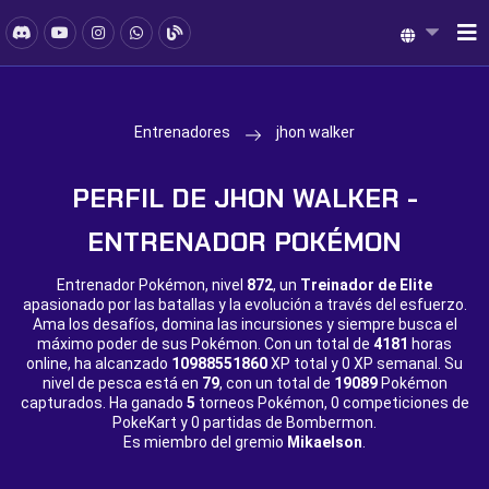
Entrenadores
jhon walker
PERFIL DE JHON WALKER -
ENTRENADOR POKÉMON
Entrenador Pokémon, nivel
872
, un
Treinador de Elite
apasionado por las batallas y la evolución a través del esfuerzo.
Ama los desafíos, domina las incursiones y siempre busca el
máximo poder de sus Pokémon. Con un total de
4181
horas
online, ha alcanzado
10988551860
XP total y
0 XP semanal. Su
nivel de pesca está en
79
, con un total de
19089
Pokémon
capturados. Ha ganado
5
torneos Pokémon,
0 competiciones de
PokeKart y
0 partidas de Bombermon.
Es miembro del gremio
Mikaelson
.