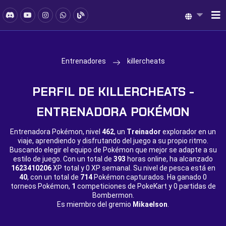
Entrenadores
killercheats
PERFIL DE KILLERCHEATS -
ENTRENADORA POKÉMON
Entrenadora Pokémon, nivel
462
, un
Treinador
explorador en un
viaje, aprendiendo y disfrutando del juego a su propio ritmo.
Buscando elegir el equipo de Pokémon que mejor se adapte a su
estilo de juego. Con un total de
393
horas online, ha alcanzado
1623410206
XP total y
0 XP semanal. Su nivel de pesca está en
40
, con un total de
714
Pokémon capturados. Ha ganado
0
torneos Pokémon,
1
competiciones de PokeKart y
0 partidas de
Bombermon.
Es miembro del gremio
Mikaelson
.