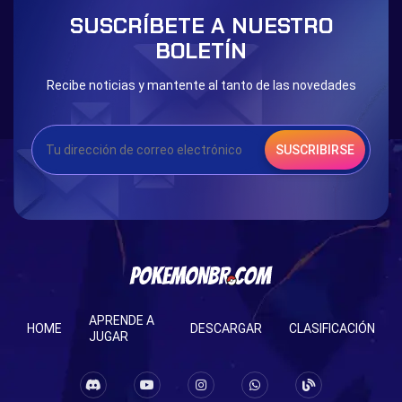
Blessed Boost Stone
Cap Booster
SUSCRÍBETE A NUESTRO
Eternal Dark Quest
Door 999
BOLETÍN
Recibe noticias y mantente al tanto de las novedades
SUSCRIBIRSE
APRENDE A
HOME
DESCARGAR
CLASIFICACIÓN
JUGAR