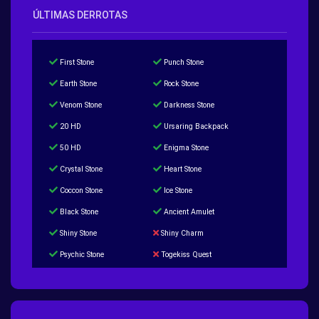
ÚLTIMAS DERROTAS
First Stone
Punch Stone
Earth Stone
Rock Stone
Venom Stone
Darkness Stone
20 HD
Ursaring Backpack
50 HD
Enigma Stone
Crystal Stone
Heart Stone
Coccon Stone
Ice Stone
Black Stone
Ancient Amulet
Shiny Stone
Shiny Charm
Psychic Stone
Togekiss Quest
Tropius Puzzle Quest
Duskull Puzzle Quest
Baltoy Puzzle Quest
Feebas Quest
200 Great Ball Quest
Maze Gengar - Addon Gengar Quest