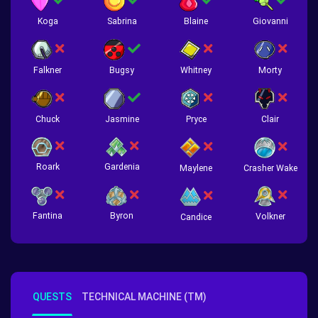
Koga
Sabrina
Blaine
Giovanni
Falkner
Bugsy
Whitney
Morty
Chuck
Jasmine
Pryce
Clair
Roark
Gardenia
Crasher Wake
Maylene
Fantina
Byron
Volkner
Candice
QUESTS
TECHNICAL MACHINE (TM)