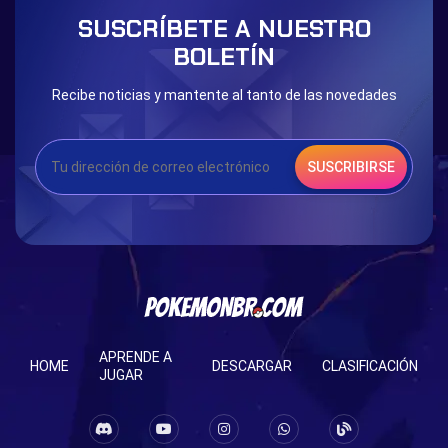
Blessed Boost Stone
Cap Booster
SUSCRÍBETE A NUESTRO
Eternal Dark Quest
Door 999
BOLETÍN
Recibe noticias y mantente al tanto de las novedades
SUSCRIBIRSE
APRENDE A
HOME
DESCARGAR
CLASIFICACIÓN
JUGAR