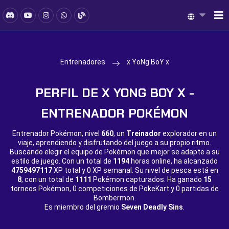
Entrenadores
x YoNg BoY x
PERFIL DE X YONG BOY X -
ENTRENADOR POKÉMON
Entrenador Pokémon, nivel
660
, un
Treinador
explorador en un
viaje, aprendiendo y disfrutando del juego a su propio ritmo.
Buscando elegir el equipo de Pokémon que mejor se adapte a su
estilo de juego. Con un total de
1194
horas online, ha alcanzado
4759497117
XP total y
0 XP semanal. Su nivel de pesca está en
8
, con un total de
1111
Pokémon capturados. Ha ganado
15
torneos Pokémon,
0 competiciones de PokeKart y
0 partidas de
Bombermon.
Es miembro del gremio
Seven Deadly Sins
.