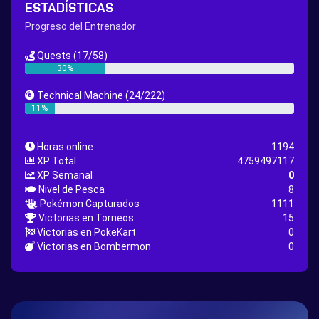
ESTADÍSTICAS
Hippie Outfit Quest
Mago Outfit Quest
Progreso del Entrenador
TV Camera Quest
Ultraball Quest
Quests
(17/58)
New Continent Quest pt.1
New Continent Quest pt.2
30%
Great Rod Quest
Super Rod Quest
Technical Machine
(24/222)
First Shiny Quest
First 151 Pokémons Quest
11%
Thunder Stone Quest
Sun Stone Quest
Horas online
1194
Nature Backpack Quest
Burning Heart Quest
XP Total
4759497117
Lucario Quest
Captain Jack Quest
XP Semanal
0
Nivel de Pesca
8
Snowboard Outfit Quest
Geography
Pokémon Capturados
1111
Boost Stone
National Pokedex
Victorias en Torneos
15
Victorias en PokeKart
0
Primeiros 251 Pokemons na Pokedex
Dark Side
Victorias en Bombermon
0
Burned Tower +EXP
Burned Tower +Loot
Burned Tower +Catch
Gliscor & Magnezone Evolution Stone
The mystery of the Illusion
Syringe