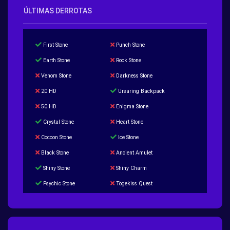
ÚLTIMAS DERROTAS
First Stone
Punch Stone
Earth Stone
Rock Stone
Venom Stone
Darkness Stone
20 HD
Ursaring Backpack
50 HD
Enigma Stone
Crystal Stone
Heart Stone
Coccon Stone
Ice Stone
Black Stone
Ancient Amulet
Shiny Stone
Shiny Charm
Psychic Stone
Togekiss Quest
Tropius Puzzle Quest
Duskull Puzzle Quest
Baltoy Puzzle Quest
Feebas Quest
200 Great Ball Quest
Maze Gengar - Addon Gengar Quest