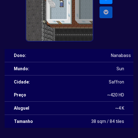
Dono:
Nanabass
Mundo:
Sun
Cidade:
Saffron
Preço
~420 HD
Aluguel
~4 K
Tamanho
38 sqm / 84 tiles