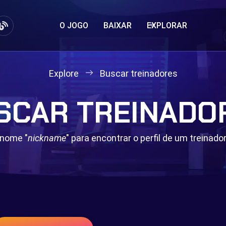
O JOGO
BAIXAR
EXPLORAR
Explore
Buscar treinadores
SCAR TREINADO
 nome "
nickname
" para encontrar o perfil de um treinad