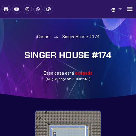
Casas
Singer House #174
SINGER HOUSE #174
Essa casa está
ocupada
(Aluguel pago até 31/08/2026)