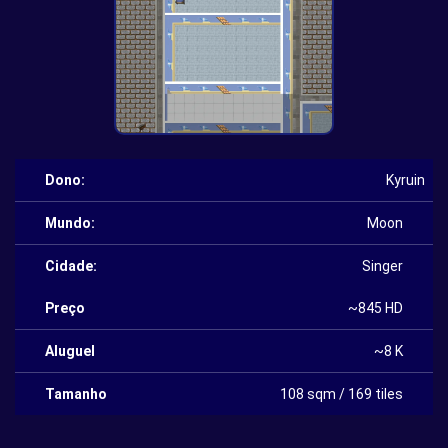
Dono:
Kyruin
Mundo:
Moon
Cidade:
Singer
Preço
~845 HD
Aluguel
~8 K
Tamanho
108 sqm / 169 tiles