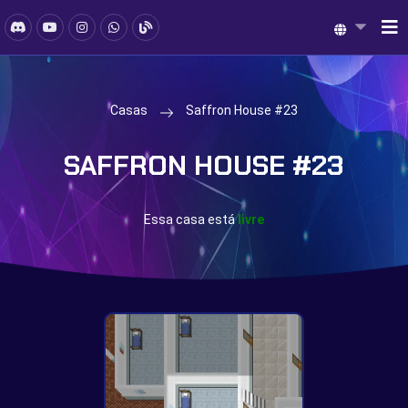
Casas
Saffron House #23
SAFFRON HOUSE #23
Essa casa está
livre