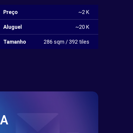
Preço
~2 K
Aluguel
~20 K
Tamanho
286 sqm / 392 tiles
SA