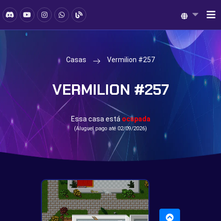
Casas
Vermilion #257
VERMILION #257
Essa casa está
ocupada
(Aluguel pago até 02/09/2026)