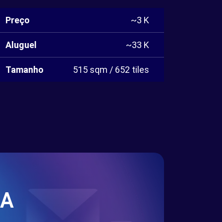
Preço
~3 K
Aluguel
~33 K
Tamanho
515 sqm / 652 tiles
SA