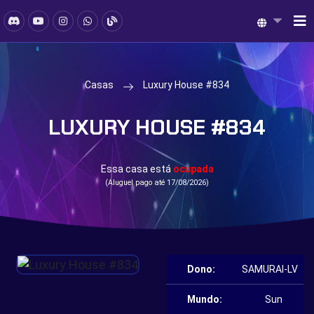
Casas
Luxury House #834
LUXURY HOUSE #834
Essa casa está
ocupada
(Aluguel pago até 17/08/2026)
Dono:
SAMURAI-LV
Mundo:
Sun