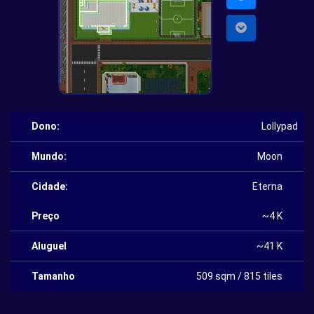
Dono:
Lollypad
Mundo:
Moon
Cidade:
Eterna
Preço
~4 K
Aluguel
~41 K
Tamanho
509 sqm / 815 tiles