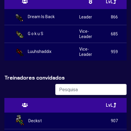
LvL
Dream Is Back
Leader
866
Vice-
G o k u S
685
Leader
Vice-
Luuhshaddix
959
Leader
Treinadores convidados
LvL
Deckst
907