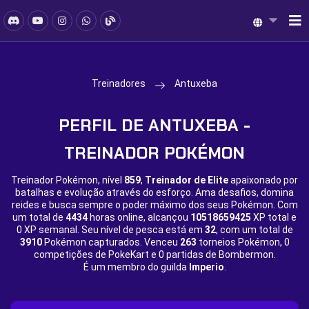
Treinadores
Antuxeba
PERFIL DE ANTUXEBA -
TREINADOR POKÉMON
Treinador Pokémon, nível
859
,
Treinador de Elite
apaixonado por
batalhas e evolução através do esforço. Ama desafios, domina
reides e busca sempre o poder máximo dos seus Pokémon. Com
um total de
4434
horas online, alcançou
10518659425
XP total e
0 XP semanal. Seu nível de pesca está em
32
, com um total de
3910
Pokémon capturados. Venceu
263
torneios Pokémon,
0
competições de PokeKart e
0 partidas de Bombermon.
É um membro do guilda
Imperio
.