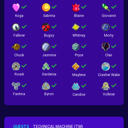
Koga
Sabrina
Blaine
Giovanni
Falkner
Bugsy
Whitney
Morty
Chuck
Jasmine
Pryce
Clair
Roark
Gardenia
Crasher Wake
Maylene
Fantina
Byron
Volkner
Candice
QUESTS
TECHNICAL MACHINE (TM)