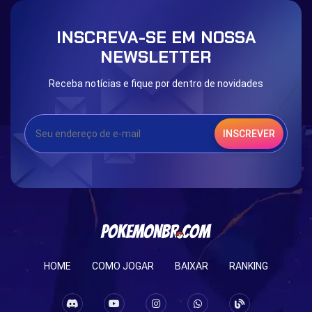
Blessed Boost Stone
Cap Booster
INSCREVA-SE EM NOSSA
Eternal Dark Quest
Door 999
NEWSLETTER
Receba notícias e fique por dentro de novidades
INSCREVER
HOME
COMO JOGAR
BAIXAR
RANKING