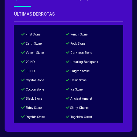
ÚLTIMAS DERROTAS
First Stone
Punch Stone
Earth Stone
Rock Stone
Venom Stone
Darkness Stone
20 HD
Ursaring Backpack
50 HD
Enigma Stone
Crystal Stone
Heart Stone
Coccon Stone
Ice Stone
Black Stone
Ancient Amulet
Shiny Stone
Shiny Charm
Psychic Stone
Togekiss Quest
Tropius Puzzle Quest
Duskull Puzzle Quest
Baltoy Puzzle Quest
Feebas Quest