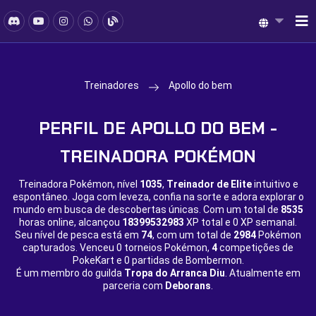
Treinadores
Apollo do bem
PERFIL DE APOLLO DO BEM -
TREINADORA POKÉMON
Treinadora Pokémon, nível
1035
,
Treinador de Elite
intuitivo e
espontâneo. Joga com leveza, confia na sorte e adora explorar o
mundo em busca de descobertas únicas. Com um total de
8535
horas online, alcançou
18399532983
XP total e
0 XP semanal.
Seu nível de pesca está em
74
, com um total de
2984
Pokémon
capturados. Venceu
0 torneios Pokémon,
4
competições de
PokeKart e
0 partidas de Bombermon.
É um membro do guilda
Tropa do Arranca Diu
. Atualmente em
parceria com
Deborans
.