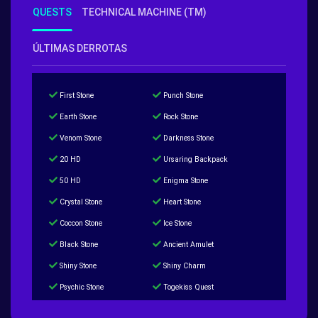
QUESTS
TECHNICAL MACHINE (TM)
ÚLTIMAS DERROTAS
First Stone
Punch Stone
Earth Stone
Rock Stone
Venom Stone
Darkness Stone
20 HD
Ursaring Backpack
50 HD
Enigma Stone
Crystal Stone
Heart Stone
Coccon Stone
Ice Stone
Black Stone
Ancient Amulet
Shiny Stone
Shiny Charm
Psychic Stone
Togekiss Quest
Tropius Puzzle Quest
Duskull Puzzle Quest