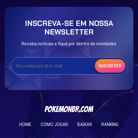
The mystery of the Illusion
Syringe
Blessed Boost Stone
Cap Booster
INSCREVA-SE EM NOSSA
Eternal Dark Quest
Door 999
NEWSLETTER
Receba notícias e fique por dentro de novidades
INSCREVER
HOME
COMO JOGAR
BAIXAR
RANKING