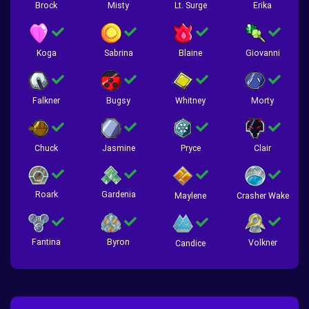
Brock
Misty
Lt. Surge
Erika
Koga
Sabrina
Blaine
Giovanni
Falkner
Bugsy
Whitney
Morty
Chuck
Jasmine
Pryce
Clair
Roark
Gardenia
Crasher Wake
Maylene
Fantina
Byron
Volkner
Candice