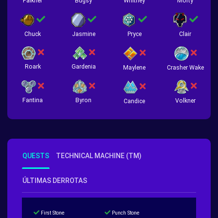
Falkner
Bugsy
Whitney
Morty
Chuck
Jasmine
Pryce
Clair
Roark
Gardenia
Crasher Wake
Maylene
Fantina
Byron
Volkner
Candice
QUESTS
TECHNICAL MACHINE (TM)
ÚLTIMAS DERROTAS
First Stone
Punch Stone