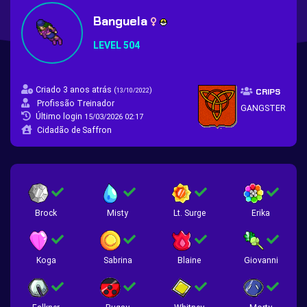
Banguela
LEVEL 504
Criado 3 anos atrás
(
)
13/10/2022
CRIPS
Profissão Treinador
GANGSTER
Último login
15/03/2026 02:17
Cidadão de Saffron
Brock
Misty
Lt. Surge
Erika
Koga
Sabrina
Blaine
Giovanni