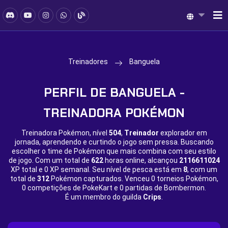
Treinadores
Banguela
PERFIL DE BANGUELA -
TREINADORA POKÉMON
Treinadora Pokémon, nível
504
,
Treinador
explorador em
jornada, aprendendo e curtindo o jogo sem pressa. Buscando
escolher o time de Pokémon que mais combina com seu estilo
de jogo. Com um total de
622
horas online, alcançou
2116611024
XP total e
0 XP semanal. Seu nível de pesca está em
8
, com um
total de
312
Pokémon capturados. Venceu
0 torneios Pokémon,
0 competições de PokeKart e
0 partidas de Bombermon.
É um membro do guilda
Crips
.