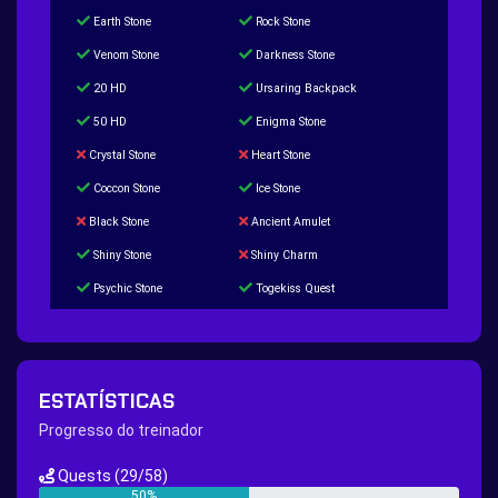
Earth Stone
Rock Stone
Venom Stone
Darkness Stone
20 HD
Ursaring Backpack
50 HD
Enigma Stone
Crystal Stone
Heart Stone
Coccon Stone
Ice Stone
Black Stone
Ancient Amulet
Shiny Stone
Shiny Charm
Psychic Stone
Togekiss Quest
Tropius Puzzle Quest
Duskull Puzzle Quest
Baltoy Puzzle Quest
Feebas Quest
200 Great Ball Quest
Maze Gengar - Addon Gengar Quest
ESTATÍSTICAS
Hippie Outfit Quest
Mago Outfit Quest
Progresso do treinador
TV Camera Quest
Ultraball Quest
Quests
(29/58)
New Continent Quest pt.1
New Continent Quest pt.2
50%