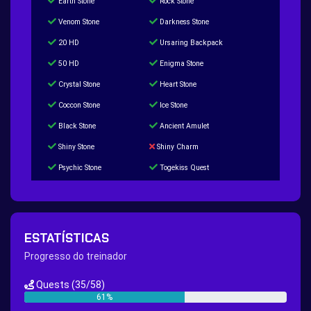
Earth Stone
Rock Stone
Venom Stone
Darkness Stone
20 HD
Ursaring Backpack
50 HD
Enigma Stone
Crystal Stone
Heart Stone
Coccon Stone
Ice Stone
Black Stone
Ancient Amulet
Shiny Stone
Shiny Charm
Psychic Stone
Togekiss Quest
Tropius Puzzle Quest
Duskull Puzzle Quest
Baltoy Puzzle Quest
Feebas Quest
200 Great Ball Quest
Maze Gengar - Addon Gengar Quest
ESTATÍSTICAS
Hippie Outfit Quest
Mago Outfit Quest
Progresso do treinador
TV Camera Quest
Ultraball Quest
Quests
(35/58)
New Continent Quest pt.1
New Continent Quest pt.2
61%