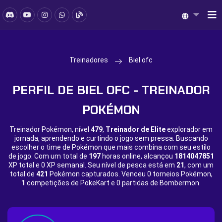
Treinadores
Biel ofc
PERFIL DE BIEL OFC - TREINADOR
POKÉMON
Treinador Pokémon, nível
479
,
Treinador de Elite
explorador em
jornada, aprendendo e curtindo o jogo sem pressa. Buscando
escolher o time de Pokémon que mais combina com seu estilo
de jogo. Com um total de
197
horas online, alcançou
1814047851
XP total e
0 XP semanal. Seu nível de pesca está em
21
, com um
total de
421
Pokémon capturados. Venceu
0 torneios Pokémon,
1
competições de PokeKart e
0 partidas de Bombermon.