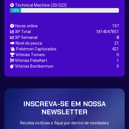
Great Rod Quest
Super Rod Quest
Technical Machine
(20/222)
First Shiny Quest
First 151 Pokémons Quest
10%
Thunder Stone Quest
Sun Stone Quest
Horas online
197
Nature Backpack Quest
Burning Heart Quest
XP Total
1814047851
Lucario Quest
Captain Jack Quest
XP Semanal
0
Nível de pesca
21
Snowboard Outfit Quest
Geography
Pokémon Capturados
421
Boost Stone
National Pokedex
Vitórias Torneio
0
Vítórias PokeKart
1
Primeiros 251 Pokemons na Pokedex
Dark Side
Vítórias Bombermon
0
Burned Tower +EXP
Burned Tower +Loot
Burned Tower +Catch
Gliscor & Magnezone Evolution Stone
The mystery of the Illusion
Syringe
Blessed Boost Stone
Cap Booster
INSCREVA-SE EM NOSSA
Eternal Dark Quest
Door 999
NEWSLETTER
Receba notícias e fique por dentro de novidades