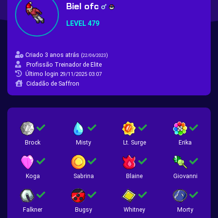
Biel ofc
LEVEL 479
Criado 3 anos atrás
(
)
22/06/2023
Profissão Treinador de Elite
Último login
29/11/2025 03:07
Cidadão de Saffron
Brock
Misty
Lt. Surge
Erika
Koga
Sabrina
Blaine
Giovanni
Falkner
Bugsy
Whitney
Morty