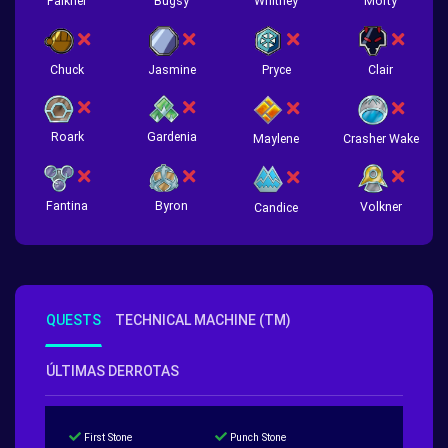
Falkner
Bugsy
Whitney
Morty
Chuck
Jasmine
Pryce
Clair
Roark
Gardenia
Crasher Wake
Maylene
Fantina
Byron
Volkner
Candice
QUESTS
TECHNICAL MACHINE (TM)
ÚLTIMAS DERROTAS
First Stone
Punch Stone