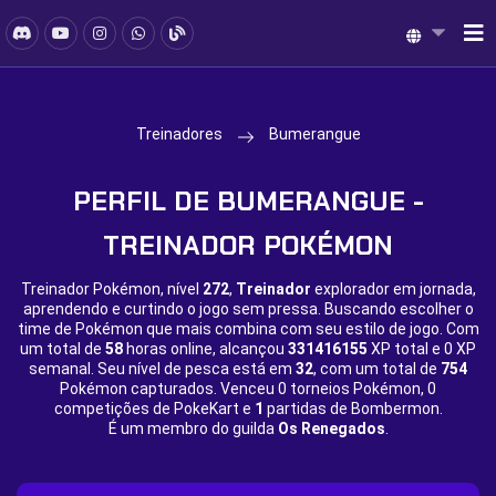
Treinadores
Bumerangue
PERFIL DE BUMERANGUE -
TREINADOR POKÉMON
Treinador Pokémon, nível
272
,
Treinador
explorador em jornada,
aprendendo e curtindo o jogo sem pressa. Buscando escolher o
time de Pokémon que mais combina com seu estilo de jogo. Com
um total de
58
horas online, alcançou
331416155
XP total e
0 XP
semanal. Seu nível de pesca está em
32
, com um total de
754
Pokémon capturados. Venceu
0 torneios Pokémon,
0
competições de PokeKart e
1
partidas de Bombermon.
É um membro do guilda
Os Renegados
.