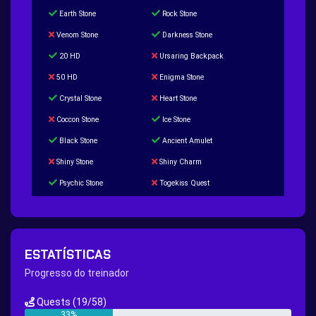
Earth Stone
Rock Stone
Venom Stone
Darkness Stone
20 HD
Ursaring Backpack
50 HD
Enigma Stone
Crystal Stone
Heart Stone
Coccon Stone
Ice Stone
Black Stone
Ancient Amulet
Shiny Stone
Shiny Charm
Psychic Stone
Togekiss Quest
Tropius Puzzle Quest
Duskull Puzzle Quest
Baltoy Puzzle Quest
Feebas Quest
200 Great Ball Quest
Maze Gengar - Addon Gengar Quest
ESTATÍSTICAS
Hippie Outfit Quest
Mago Outfit Quest
Progresso do treinador
TV Camera Quest
Ultraball Quest
Quests
(19/58)
New Continent Quest pt.1
New Continent Quest pt.2
33%