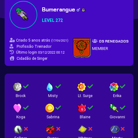
Bumerangue
LEVEL 272
Criado 5 anos atrás
(
)
17/06/2021
OS RENEGADOS
Profissão Treinador
MEMBER
Último login
03/12/2022 00:12
Cidadão de Singer
Brock
Misty
Lt. Surge
Erika
Koga
Sabrina
Blaine
Giovanni