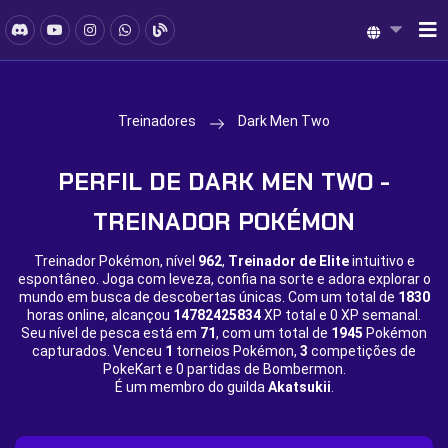
Treinadores
Dark Men Two
PERFIL DE DARK MEN TWO -
TREINADOR POKÉMON
Treinador Pokémon, nível
962
,
Treinador de Elite
intuitivo e
espontâneo. Joga com leveza, confia na sorte e adora explorar o
mundo em busca de descobertas únicas. Com um total de
1830
horas online, alcançou
14782425834
XP total e
0 XP semanal.
Seu nível de pesca está em
71
, com um total de
1945
Pokémon
capturados. Venceu
1
torneios Pokémon,
3
competições de
PokeKart e
0 partidas de Bombermon.
É um membro do guilda
Akatsukii
.