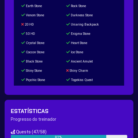
Earth Stone
Rock Stone
Venom Stone
Darkness Stone
20 HD
Ursaring Backpack
50 HD
Enigma Stone
Crystal Stone
Heart Stone
Coccon Stone
Ice Stone
Black Stone
Ancient Amulet
Shiny Stone
Shiny Charm
Psychic Stone
Togekiss Quest
Tropius Puzzle Quest
Duskull Puzzle Quest
Baltoy Puzzle Quest
Feebas Quest
200 Great Ball Quest
Maze Gengar - Addon Gengar Quest
ESTATÍSTICAS
Hippie Outfit Quest
Mago Outfit Quest
Progresso do treinador
TV Camera Quest
Ultraball Quest
Quests
(47/58)
New Continent Quest pt.1
New Continent Quest pt.2
82%