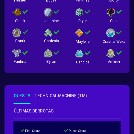
Falkner
Bugsy
Whitney
Morty
Chuck
Jasmine
Pryce
Clair
Roark
Gardenia
Crasher Wake
Maylene
Fantina
Byron
Volkner
Candice
QUESTS
TECHNICAL MACHINE (TM)
ÚLTIMAS DERROTAS
First Stone
Punch Stone