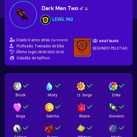
Dark Men Two
LEVEL 962
Criado 6 anos atrás
(
)
14/10/2019
AKATSUKII
Profissão Treinador de Elite
SEGUNDO PELOTAO
Último login
28/09/2025 00:05
Cidadão de Saffron
Brock
Misty
Lt. Surge
Erika
Koga
Sabrina
Blaine
Giovanni